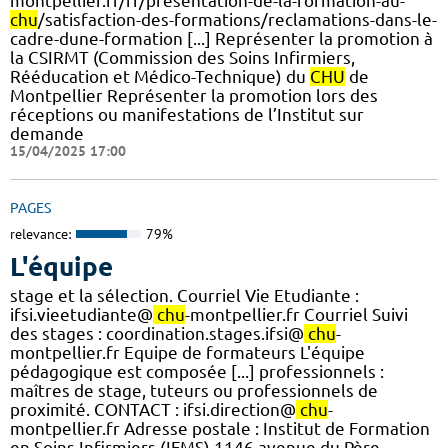
montpellier.fr/fr/presentation-de-la-formation-au-
chu
/satisfaction-des-formations/reclamations-dans-le-
cadre-dune-formation [...] Représenter la promotion à
la CSIRMT (Commission des Soins Infirmiers,
Rééducation et Médico-Technique) du
CHU
de
Montpellier Représenter la promotion lors des
réceptions ou manifestations de l’Institut sur
demande
15/04/2025 17:00
PAGES
relevance:
79%
L'équipe
stage et la sélection. Courriel Vie Etudiante :
ifsi.vieetudiante@
chu
-montpellier.fr Courriel Suivi
des stages : coordination.stages.ifsi@
chu
-
montpellier.fr Equipe de formateurs L'équipe
pédagogique est composée [...] professionnels :
maîtres de stage, tuteurs ou professionnels de
proximité. CONTACT : ifsi.direction@
chu
-
montpellier.fr Adresse postale : Institut de Formation
en Soins Infirmiers (IFMS) 1146 avenue du Père