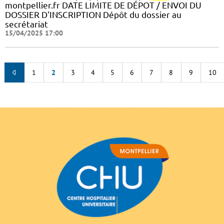
montpellier.fr DATE LIMITE DE DÉPOT / ENVOI DU
DOSSIER D'INSCRIPTION Dépôt du dossier au
secrétariat
15/04/2025 17:00
1
2
3
4
5
6
7
8
9
10