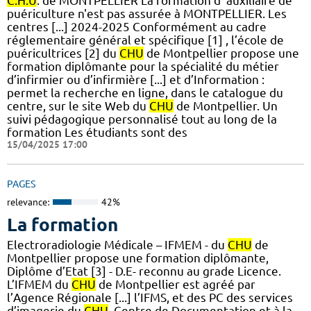
C.H.U
. de MONTPELLIER La formation d' auxiliaire de
puériculture n'est pas assurée à MONTPELLIER. Les
centres [...] 2024-2025 Conformément au cadre
réglementaire général et spécifique [1] , l’école de
puéricultrices [2] du
CHU
de Montpellier propose une
formation diplômante pour la spécialité du métier
d’infirmier ou d’infirmière [...] et d’Information :
permet la recherche en ligne, dans le catalogue du
centre, sur le site Web du
CHU
de Montpellier. Un
suivi pédagogique personnalisé tout au long de la
formation Les étudiants sont des
15/04/2025 17:00
PAGES
relevance:
42%
La formation
Electroradiologie Médicale – IFMEM - du
CHU
de
Montpellier propose une formation diplômante,
Diplôme d’Etat [3] - D.E- reconnu au grade Licence.
L’IFMEM du
CHU
de Montpellier est agréé par
l’Agence Régionale [...] l’IFMS, et des PC des services
d’imagerie du
CHU
. Centre de Documentation et à la