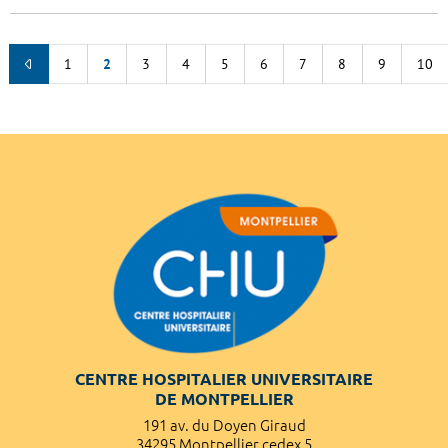
1
2
3
4
5
6
7
8
9
10
CENTRE HOSPITALIER UNIVERSITAIRE
DE MONTPELLIER
191 av. du Doyen Giraud
34295 Montpellier cedex 5