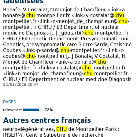
labellisées
Bonafe, V Costalat, N Menjot de Chamfleur <link>a-
bonafe@
chu
-montpellier.fr <link>v-costalat@
chu
-
montpellier.fr <link>n-menjot_de_champfleur@
chu
-
montpellier.fr CHRU / E3 Department of nuclear
medicine Diagnosis [...] _goulart@
chu
-montpellier.fr
CHRU / E4 Genetic Department, Presymptomatic unit
Genetics, presymptomatic care Pierre Sarda, Christine
Coubes <link>p-sarda@
chu
-montpellier.fr <link>c-
coubes@
chu
-montpellier [...] Bonafe, V Costalat, N
Menjot de Chamfleur <link>a-bonafe@
chu
-
montpellier.fr <link>v-costalat@
chu
-montpellier.fr
<link>n-menjot_de_champfleur@
chu
-montpellier.fr
CHRU / E3 Department of nuclear medicine Diagnosis
12/05/2026 20:47
PAGES
relevance:
78%
Autres centres français
neuro-dégénératives,
CHU
de Montpellier Paris :
INSERM , Centre Salpêtrière de recherche