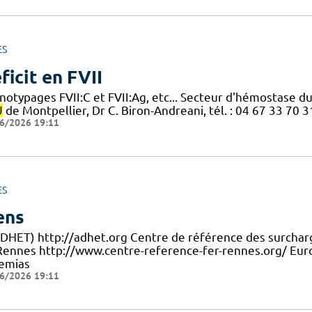
ES
ficit en FVII
notypages FVII:C et FVII:Ag, etc... Secteur d'hémostase 
U
de Montpellier, Dr C. Biron-Andreani, tél. : 04 67 33 70
6/2026 19:11
ES
ens
ADHET) http://adhet.org Centre de référence des surcharg
Rennes http://www.centre-reference-fer-rennes.org/ Eur
emias
6/2026 19:11