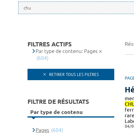
FILTRES ACTIFS
Rés
Par type de contenu: Pages
(604)
RETIRER TOUS LES FILTRES
PAG
Hé
mem
FILTRE DE RÉSULTATS
CH
fer
Par type de contenu
rar
Lab
04/0
Pages
(604)