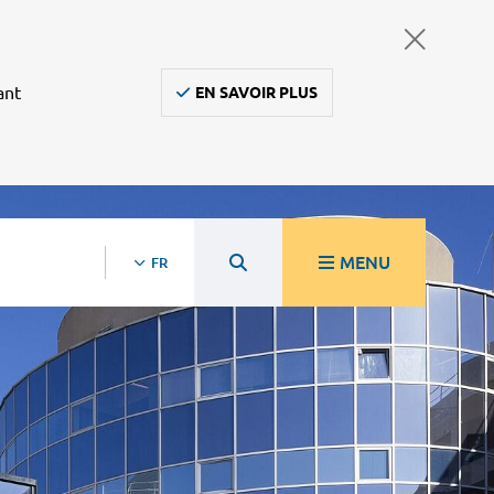
ant
EN SAVOIR PLUS
MENU
FR