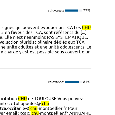
relevance:
77%
s signes qui peuvent évoquer un TCA Les
CHU
3 en faveur des TCA, sont référents du [...]
sée. Elle n'est néanmoins PAS SYSTÉMATIQUE.
aluation pluridisciplinaire dédiés aux TCA,
 une unité adultes et une unité adolescents. Le
n charge y est est possible sous couvert d'un
relevance:
81%
icitation
CHU
de TOULOUSE Vous pouvez
nte : c-toliopoulos@
chu
-
 tca.occitanie@
chu
-montpellier.fr Pour
Par email : tca@
chu
-montpellier.fr ANNUAIRE