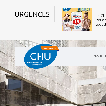
URGENCES
Le CHU
Pour g
tout 
TOUS L