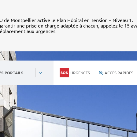
 de Montpellier active le Plan Hôpital en Tension – Niveau 1.
arantir une prise en charge adaptée à chacun, appelez le 15 av
déplacement aux urgences.
URGENCES
ACCÈS RAPIDES
ES PORTAILS