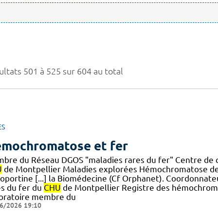
ultats 501 à 525 sur 604 au total
ES
mochromatose et fer
bre du Réseau DGOS "maladies rares du fer" Centre de c
U
de Montpellier Maladies explorées Hémochromatose de
roportine [...] la Biomédecine (Cf Orphanet). Coordonna
es du fer du
CHU
de Montpellier Registre des hémochrom
oratoire membre du
6/2026 19:10