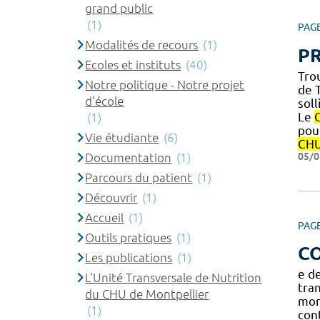
grand public
(1)
PAG
Modalités de recours
(1)
P
Ecoles et instituts
(40)
Tro
Notre politique - Notre projet
de T
d'école
sol
Le
(1)
pour
Vie étudiante
(6)
CH
05/0
Documentation
(1)
Parcours du patient
(1)
Découvrir
(1)
Accueil
(1)
PAG
Outils pratiques
(1)
C
Les publications
(1)
e de
L'Unité Transversale de Nutrition
tra
du CHU de Montpellier
mon
(1)
cont