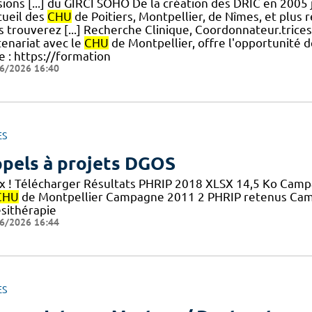
sions [...] du GIRCI SOHO De la création des DRIC en 2005
cueil des
CHU
de Poitiers, Montpellier, de Nîmes, et plu
 trouverez [...] Recherche Clinique, Coordonnateur.trices
tenariat avec le
CHU
de Montpellier, offre l'opportunité 
e : https://formation
6/2026 16:40
ES
pels à projets DGOS
x ! Télécharger Résultats PHRIP 2018 XLSX 14,5 Ko Cam
CHU
de Montpellier Campagne 2011 2 PHRIP retenus Camp
ésithérapie
6/2026 16:44
ES