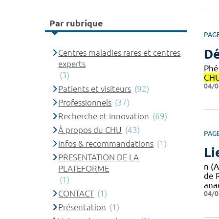
Par rubrique
PAG
Dé
Centres maladies rares et centres
experts
Phé
(3)
CH
04/0
Patients et visiteurs
(92)
Professionnels
(37)
Recherche et innovation
(69)
À propos du CHU
(43)
PAG
Infos & recommandations
(1)
Li
PRESENTATION DE LA
n (
PLATEFORME
de 
(1)
ana
CONTACT
(1)
04/0
Présentation
(1)