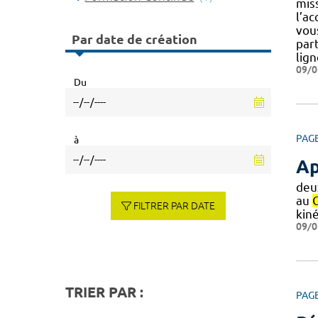
mis
l’ac
vous
Par date de création
par
lign
09/0
Du
PAG
à
Ap
deu
au
FILTRER PAR DATE
kin
09/0
TRIER PAR :
PAG