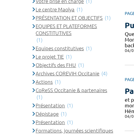
Votre prise en charge
(1)
Le centre Maolya
(1)
PAG
PRÉSENTATION ET OBJECTIFS
(1)
Pu
EQUIPES ET PLATEFORMES
CONSTITUTIVES
Que
Mon
(1)
bac
Equipes constitutives
(1)
04/0
Le projet TIE
(1)
Objectifs des FHU
(1)
Archives COREVIH Occitanie
(4)
PAG
Actions
(1)
Pa
CoReSS Occitanie & partenaires
(1)
et 
Présentation
(1)
mon
Hém
Dépistage
(1)
04/0
Présentation
(1)
Formations, journées scientifiques