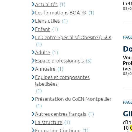
Cet
Actualités
(1)
05/0
Les formations BOAT®
(1)
Liens utiles
(1)
Enfant
(1)
Le Centre Spécialisé Obésité (CSO)
PAG
(1)
Do
Adulte
(1)
Vou
Espace professionnels
(5)
Pro
(ver
Annuaire
(1)
08/0
Equipes et composantes
labellisées
(1)
Présentation du CoEN Montpellier
PAG
(1)
GI
Autres centres français
(1)
La structure
(1)
d’I
10
Formation Continue
(1)