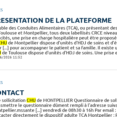
ES
RESENTATION DE LA PLATEFORME
uble des Conduites Alimentaires (TCA), ou présentant de
oulouse et Montpellier, tous deux labellisés CRCE niveau 
licités, une prise en charge hospitalière peut être propo
CHU
de Montpellier dispose d'unités d'HDJ de soins et d'év
 [...] pour accompagner le patient et sa famille. Il existe
U
de Toulouse dispose d'unités d'HDJ de soins. Une prise e
6/2026 11:52
ES
ONTACT
 sollicitation
CHU
de MONTPELLIER Questionnaire de soll
nsmettre le questionnaire dûment rempli à l'adresse suiva
tpellier.mssante [...] vendredi de 08h30 à 16h Par email :
acter directement le dispositif adulte TCA Montpellier : 