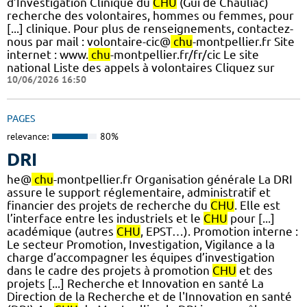
d’Investigation Clinique du
CHU
(Gui de Chauliac)
recherche des volontaires, hommes ou femmes, pour
[...] clinique. Pour plus de renseignements, contactez-
nous par mail : volontaire-cic@
chu
-montpellier.fr Site
internet : www.
chu
-montpellier.fr/fr/cic Le site
national Liste des appels à volontaires Cliquez sur
10/06/2026 16:50
PAGES
relevance:
80%
DRI
he@
chu
-montpellier.fr Organisation générale La DRI
assure le support réglementaire, administratif et
financier des projets de recherche du
CHU
. Elle est
l’interface entre les industriels et le
CHU
pour [...]
académique (autres
CHU
, EPST…). Promotion interne :
Le secteur Promotion, Investigation, Vigilance a la
charge d’accompagner les équipes d’investigation
dans le cadre des projets à promotion
CHU
et des
projets [...] Recherche et Innovation en santé La
Direction de la Recherche et de l'Innovation en santé