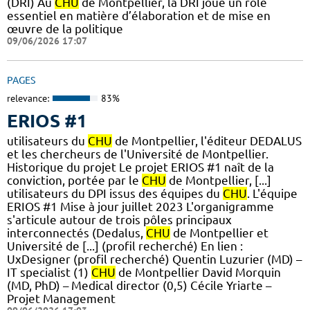
(DRI) Au
CHU
de Montpellier, la DRI joue un rôle
essentiel en matière d’élaboration et de mise en
œuvre de la politique
09/06/2026 17:07
PAGES
relevance:
83%
ERIOS #1
utilisateurs du
CHU
de Montpellier, l'éditeur DEDALUS
et les chercheurs de l'Université de Montpellier.
Historique du projet Le projet ERIOS #1 naît de la
conviction, portée par le
CHU
de Montpellier, [...]
utilisateurs du DPI issus des équipes du
CHU
. L'équipe
ERIOS #1 Mise à jour juillet 2023 L'organigramme
s'articule autour de trois pôles principaux
interconnectés (Dedalus,
CHU
de Montpellier et
Université de [...] (profil recherché) En lien :
UxDesigner (profil recherché) Quentin Luzurier (MD) –
IT specialist (1)
CHU
de Montpellier David Morquin
(MD, PhD) – Medical director (0,5) Cécile Yriarte –
Projet Management