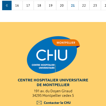
16
17
18
19
20
21
22
23
CENTRE HOSPITALIER UNIVERSITAIRE
DE MONTPELLIER
191 av. du Doyen Giraud
34295 Montpellier cedex 5
Contacter le CHU