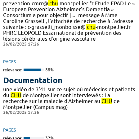
prevention-cmrr@
chu
-montpellier.fr Etude EPAD Le «
European Prevention Alzheimer’s Dementia »
Consortium a pour objectif [...] message à Mme
Caroline Grasselli, l’attachée de recherche à l’adresse
suivante : c-grasselli_monboisse@
chu
-montpellier.fr
PHRC LEOPOLD Essai national de prévention des
lésions cérébrales d’origine vasculaire
26/02/2025 17:26
PAGES
relevance:
88%
Documentation
une vidéo de 3'41 sur ce sujet où médecins et patients
du
CHU
de Montpellier sont interviewés : La
recherche sur la maladie d'Alzheimer au
CHU
de
Montpellier (Campus mag)
26/02/2025 17:26
PAGES
relevance:
32%