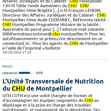
Affaires Juridiques et du Cabinet -
CHU
Montpellier
13h10 Table ronde Aumôniers du
CHU
-
CHU
Montpellier Mme Brigitte [...] n M François LENOIR,
Directeur des Affaires Juridiques et du Cabinet -
CHU
Montpellier Mme Aude CUDENNEC, Référente laïcité -
CHU
Montpellier Programme Histoire de la laïcité :
Apprendre du passé pour [...] l’adresse mail suivante :
DRHformationcontinue@
chu
-montpellier.fr Pour les
autofinancements se préinscrire directement en se
connectant ici . Pour les agents du
CHU
de Montpellier
à l’aide de l’imprimé « bulletin
10/10/2024 17:19
PAGES
relevance:
69%
L'Unité Transversale de Nutrition
du
CHU
de Montpellier
UTN L’UTN est une unité chargée de former et
d’accompagner les équipes soignantes du
CHU
au
dépistage et à la prise en charge des troubles
nutritionnels, et notamment de la dénutrition. Ses