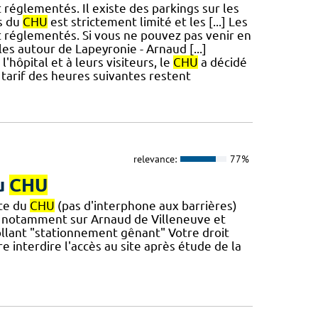
réglementés. Il existe des parkings sur les
s du
CHU
est strictement limité et les [...] Les
 réglementés. Si vous ne pouvez pas venir en
es autour de Lapeyronie - Arnaud [...]
'hôpital et à leurs visiteurs, le
CHU
a décidé
 tarif des heures suivantes restent
relevance:
77%
du
CHU
nte du
CHU
(pas d'interphone aux barrières)
 notamment sur Arnaud de Villeneuve et
collant "stationnement gênant" Votre droit
 interdire l'accès au site après étude de la