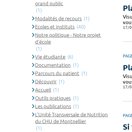
grand public
Pl
(1)
Vis
Modalités de recours
(1)
vou
Ecoles et instituts
(40)
17/0
Notre politique - Notre projet
d'école
(1)
PAG
Vie étudiante
(6)
Documentation
(1)
Pl
Parcours du patient
(1)
Vis
Découvrir
(1)
vou
17/0
Accueil
(1)
Outils pratiques
(1)
Les publications
(1)
L'Unité Transversale de Nutrition
PAG
du CHU de Montpellier
Si
(1)