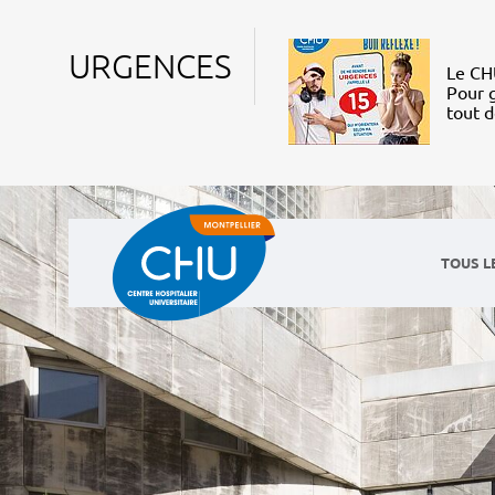
URGENCES
Le CHU
Pour g
tout 
TOUS L