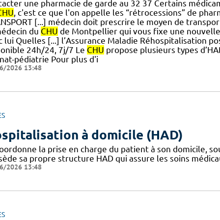
tacter une pharmacie de garde au 32 37 Certains médicam
CHU
, c'est ce que l'on appelle les “rétrocessions” de 
NSPORT [...] médecin doit prescrire le moyen de transport
médecin du
CHU
de Montpellier qui vous fixe une nouvelle
 lui Quelles [...] l’Assurance Maladie Réhospitalisation p
ponible 24h/24, 7j/7 Le
CHU
propose plusieurs types d’HA
at-pédiatrie Pour plus d'i
6/2026 13:48
ES
spitalisation à domicile (HAD)
coordonne la prise en charge du patient à son domicile, s
sède sa propre structure HAD qui assure les soins médica
6/2026 13:48
ES