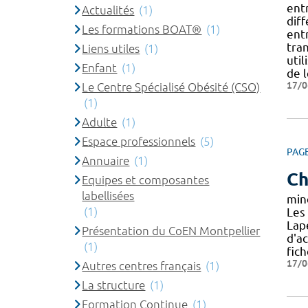
ent
Actualités
(1)
diff
Les formations BOAT®
(1)
ent
tran
Liens utiles
(1)
util
Enfant
(1)
de l
17/0
Le Centre Spécialisé Obésité (CSO)
(1)
Adulte
(1)
Espace professionnels
(5)
PAG
Annuaire
(1)
Ch
Equipes et composantes
labellisées
min
(1)
Les 
Lap
Présentation du CoEN Montpellier
d'a
(1)
fic
17/0
Autres centres français
(1)
La structure
(1)
Formation Continue
(1)