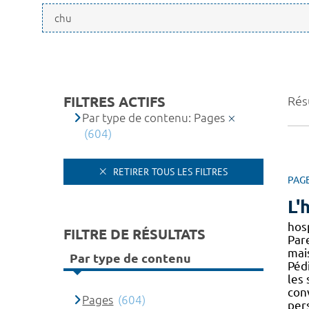
FILTRES ACTIFS
Résu
Par type de contenu: Pages
(604)
RETIRER TOUS LES FILTRES
PAG
L'
hos
FILTRE DE RÉSULTATS
Par
mai
Par type de contenu
Péd
les 
con
Pages
(604)
per