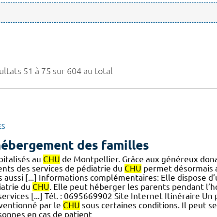
ltats 51 à 75 sur 604 au total
ES
hébergement des familles
pitalisés au
CHU
de Montpellier. Grâce aux généreux dona
ents des services de pédiatrie du
CHU
permet désormais a
s aussi [...] Informations complémentaires: Elle dispose 
iatrie du
CHU
. Elle peut héberger les parents pendant l’ho
services [...] Tél. : 0695669902 Site Internet Itinéraire U
ventionné par le
CHU
sous certaines conditions. Il peut 
sonnes en cas de patient