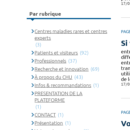
17/0
Par rubrique
Centres maladies rares et centres
PAG
experts
Si
(3)
ent
Patients et visiteurs
(92)
diff
Professionnels
(37)
ent
tran
Recherche et innovation
(69)
util
À propos du CHU
(43)
de l
17/0
Infos & recommandations
(1)
PRESENTATION DE LA
PLATEFORME
(1)
PAG
CONTACT
(1)
Vo
Présentation
(1)