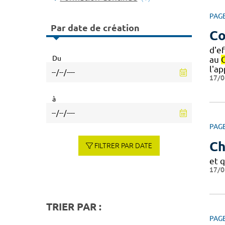
PAG
Par date de création
Co
d'e
Du
au
l'a
17/0
à
PAG
Ch
FILTRER PAR DATE
et 
17/0
TRIER PAR :
PAG