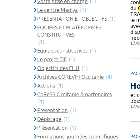
Votre prise en charge
(1)
con
du
Le centre Maolya
(1)
TRA
PRÉSENTATION ET OBJECTIFS
(1)
le 
avec
EQUIPES ET PLATEFORMES
dis
CONSTITUTIVES
néon
(1)
17/0
Equipes constitutives
(1)
Le projet TIE
(1)
Objectifs des FHU
(1)
PAG
Archives COREVIH Occitanie
(4)
Ho
Actions
(1)
CoReSS Occitanie & partenaires
et 
pos
(1)
17/0
Présentation
(1)
Dépistage
(1)
Présentation
(1)
Formations, journées scientifiques
PAG