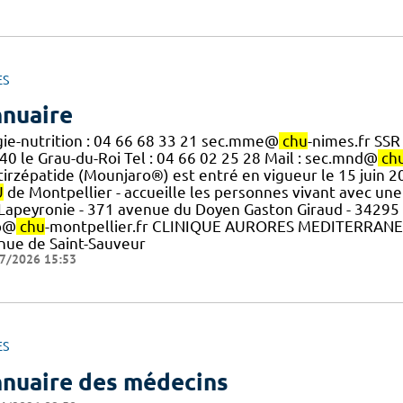
ES
nuaire
gie-nutrition : 04 66 68 33 21 sec.mme@
chu
-nimes.fr SS
40 le Grau-du-Roi Tel : 04 66 02 25 28 Mail : sec.mnd@
ch
] tirzépatide (Mounjaro®) est entré en vigueur le 15 juin 
U
de Montpellier - accueille les personnes vivant avec une
] Lapeyronie - 371 avenue du Doyen Gaston Giraud - 34295 M
b@
chu
-montpellier.fr CLINIQUE AURORES MEDITERRANEE 
nue de Saint-Sauveur
7/2026 15:53
ES
nuaire des médecins