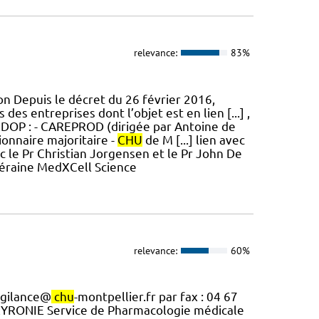
relevance:
83%
ion Depuis le décret du 26 février 2016,
es entreprises dont l’objet est en lien [...] ,
 EDOP : - CAREPROD (dirigée par Antoine de
tionnaire majoritaire -
CHU
de M [...] lien avec
c le Pr Christian Jorgensen et le Pr John De
liéraine MedXCell Science
relevance:
60%
vigilance@
chu
-montpellier.fr par fax : 04 67
RONIE Service de Pharmacologie médicale