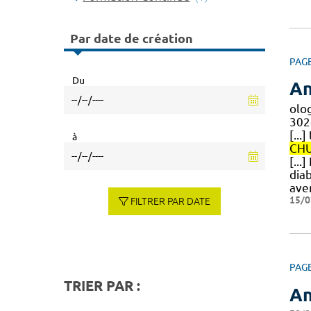
Par date de création
PAG
Du
An
olo
302
[...
à
CH
[...
dia
ave
15/0
FILTRER PAR DATE
PAG
TRIER PAR :
An