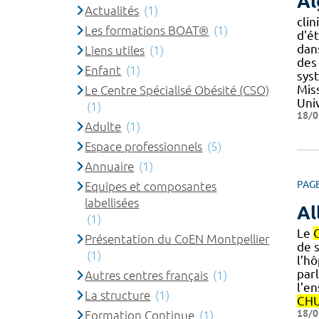
Al
Actualités
(1)
cli
Les formations BOAT®
(1)
d'é
dan
Liens utiles
(1)
des
Enfant
(1)
sys
Mis
Le Centre Spécialisé Obésité (CSO)
Univ
(1)
18/0
Adulte
(1)
Espace professionnels
(5)
Annuaire
(1)
PAG
Equipes et composantes
labellisées
Al
(1)
Le
Présentation du CoEN Montpellier
de s
(1)
l’hô
parl
Autres centres français
(1)
l’e
La structure
(1)
CH
18/0
Formation Continue
(1)