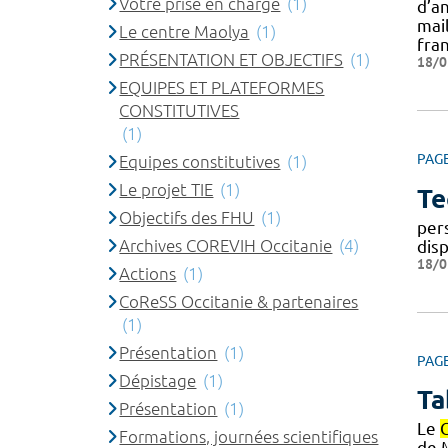
Votre prise en charge
(1)
d’a
mai
Le centre Maolya
(1)
fra
PRÉSENTATION ET OBJECTIFS
(1)
18/0
EQUIPES ET PLATEFORMES
CONSTITUTIVES
(1)
PAG
Equipes constitutives
(1)
Le projet TIE
(1)
Te
Objectifs des FHU
(1)
per
Archives COREVIH Occitanie
(4)
dis
18/0
Actions
(1)
CoReSS Occitanie & partenaires
(1)
Présentation
(1)
PAG
Dépistage
(1)
Ta
Présentation
(1)
Le
Formations, journées scientifiques
de 