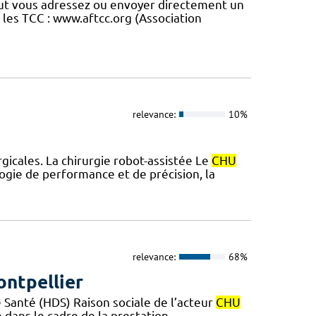
 peut vous adressez ou envoyer directement un
r les TCC : www.aftcc.org (Association
relevance:
10%
icales. La chirurgie robot-assistée Le
CHU
ogie de performance et de précision, la
relevance:
68%
ntpellier
Santé (HDS) Raison sociale de l’acteur
CHU
dans le cadre de la prestation