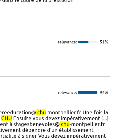
relevance:
51%
relevance:
94%
agereeducation@
chu
-montpellier.fr Une fois la
e
CHU
Ensuite vous devez impérativement [...]
ement à stagesbenevoles@
chu
-montpellier.fr
ativement dépendre d'un établissement
entialité à signer Vous devez impérativement