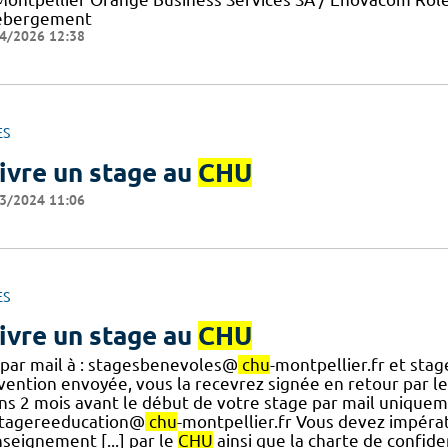
ébergement
4/2026 12:38
ES
ivre un stage au
CHU
3/2024 11:06
ES
ivre un stage au
CHU
 par mail à : stagesbenevoles@
chu
-montpellier.fr et st
vention envoyée, vous la recevrez signée en retour par l
ns 2 mois avant le début de votre stage par mail uniqu
stagereeducation@
chu
-montpellier.fr Vous devez impér
seignement [...] par le
CHU
ainsi que la charte de confid