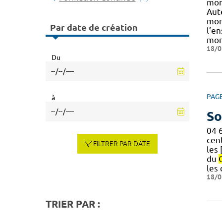
mont
Aut
mont
Par date de création
l’e
mon
18/0
Du
PAG
à
So
04 
cen
FILTRER PAR DATE
les 
du
les
18/0
TRIER PAR :