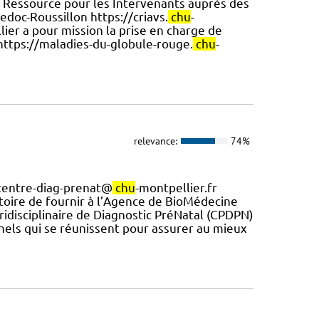
 Ressource pour les Intervenants auprès des
doc-Roussillon https://criavs.
chu
-
ier a pour mission la prise en charge de
https://maladies-du-globule-rouge.
chu
-
relevance:
74%
 centre-diag-prenat@
chu
-montpellier.fr
atoire de fournir à l’Agence de BioMédecine
luridisciplinaire de Diagnostic PréNatal (CPDPN)
els qui se réunissent pour assurer au mieux