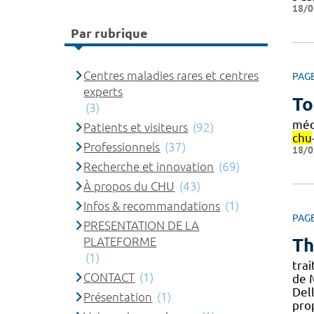
18/0
Par rubrique
Centres maladies rares et centres
PAG
experts
To
(3)
méd
Patients et visiteurs
(92)
chu
Professionnels
(37)
18/0
Recherche et innovation
(69)
À propos du CHU
(43)
Infos & recommandations
(1)
PAG
PRESENTATION DE LA
PLATEFORME
Th
(1)
tra
CONTACT
(1)
de 
Del
Présentation
(1)
pro