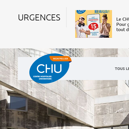
URGENCES
Le CHU
Pour g
tout 
TOUS L