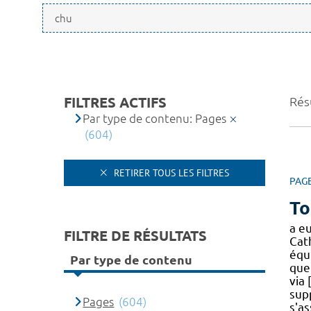
FILTRES ACTIFS
Résu
Par type de contenu: Pages
(604)
RETIRER TOUS LES FILTRES
PAG
To
a eu
FILTRE DE RÉSULTATS
Cat
équ
Par type de contenu
que
via 
sup
Pages
(604)
s'as