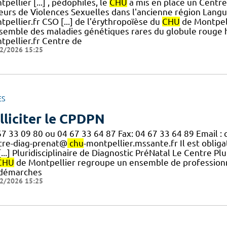
pellier [...] , pédophiles, le
CHU
a mis en place un Centre
eurs de Violences Sexuelles dans l'ancienne région Langue
pellier.fr CSO [...] de l’érythropoïèse du
CHU
de Montpell
nsemble des maladies génétiques rares du globule rouge 
tpellier.fr Centre de
2/2026 15:25
ES
lliciter le CPDPN
67 33 09 80 ou 04 67 33 64 87 Fax: 04 67 33 64 89 Email :
tre-diag-prenat@
chu
-montpellier.mssante.fr Il est oblig
[...] Pluridisciplinaire de Diagnostic PréNatal Le Centre P
CHU
de Montpellier regroupe un ensemble de professionn
 démarches
2/2026 15:25