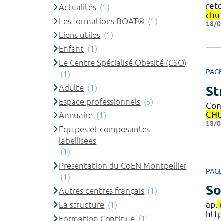
reto
Actualités
(1)
chu
Les formations BOAT®
(1)
18/0
Liens utiles
(1)
Enfant
(1)
Le Centre Spécialisé Obésité (CSO)
PAG
(1)
Adulte
(1)
St
Espace professionnels
(5)
Con
CH
Annuaire
(1)
18/0
Equipes et composantes
labellisées
(1)
Présentation du CoEN Montpellier
PAG
(1)
So
Autres centres français
(1)
La structure
(1)
ap.
htt
Formation Continue
(1)