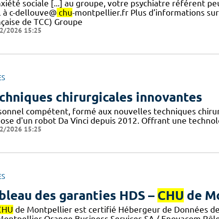
nxiété sociale [...] au groupe, votre psychiatre référent
l à c-dellouve@
chu
-montpellier.fr Plus d’informations su
nçaise de TCC) Groupe
2/2026 15:25
ES
chniques chirurgicales innovantes
sonnel compétent, formé aux nouvelles techniques chirurg
pose d'un robot Da Vinci depuis 2012. Offrant une technol
2/2026 15:25
ES
bleau des garanties HDS –
CHU
de Mo
CHU
de Montpellier est certifié Hébergeur de Données de 
Montpellier Orange Business Services SA / Enovacom Rôle 