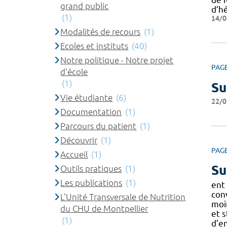
grand public
d’h
(1)
14/0
Modalités de recours
(1)
Ecoles et instituts
(40)
Notre politique - Notre projet
PAG
d'école
(1)
Su
Vie étudiante
(6)
22/0
Documentation
(1)
Parcours du patient
(1)
Découvrir
(1)
PAG
Accueil
(1)
Su
Outils pratiques
(1)
Les publications
(1)
ent
con
L'Unité Transversale de Nutrition
moi
du CHU de Montpellier
et 
(1)
d’en