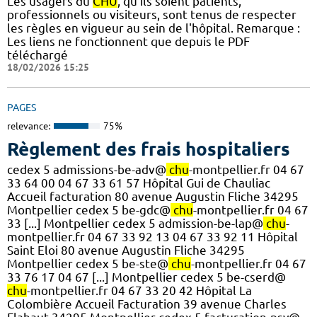
Les usagers du
CHU
, qu'ils soient patients,
professionnels ou visiteurs, sont tenus de respecter
les règles en vigueur au sein de l'hôpital. Remarque :
Les liens ne fonctionnent que depuis le PDF
téléchargé
18/02/2026 15:25
PAGES
relevance:
75%
Règlement des frais hospitaliers
cedex 5 admissions-be-adv@
chu
-montpellier.fr 04 67
33 64 00 04 67 33 61 57 Hôpital Gui de Chauliac
Accueil facturation 80 avenue Augustin Fliche 34295
Montpellier cedex 5 be-gdc@
chu
-montpellier.fr 04 67
33 [...] Montpellier cedex 5 admission-be-lap@
chu
-
montpellier.fr 04 67 33 92 13 04 67 33 92 11 Hôpital
Saint Eloi 80 avenue Augustin Fliche 34295
Montpellier cedex 5 be-ste@
chu
-montpellier.fr 04 67
33 76 17 04 67 [...] Montpellier cedex 5 be-cserd@
chu
-montpellier.fr 04 67 33 20 42 Hôpital La
Colombière Accueil Facturation 39 avenue Charles