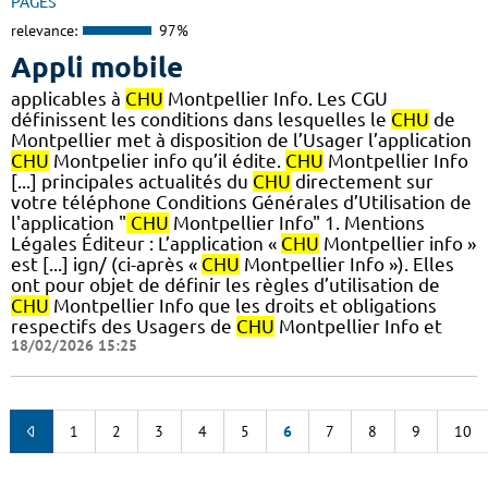
PAGES
relevance:
97%
Appli mobile
applicables à
CHU
Montpellier Info. Les CGU
définissent les conditions dans lesquelles le
CHU
de
Montpellier met à disposition de l’Usager l’application
CHU
Montpelier info qu’il édite.
CHU
Montpellier Info
[...] principales actualités du
CHU
directement sur
votre téléphone Conditions Générales d’Utilisation de
l'application "
CHU
Montpellier Info" 1. Mentions
Légales Éditeur : L’application «
CHU
Montpellier info »
est [...] ign/ (ci-après «
CHU
Montpellier Info »). Elles
ont pour objet de définir les règles d’utilisation de
CHU
Montpellier Info que les droits et obligations
respectifs des Usagers de
CHU
Montpellier Info et
18/02/2026 15:25
1
2
3
4
5
6
7
8
9
10