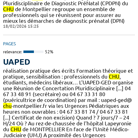
Pluridisciplinaire de Diagnostic PréNatal (CPDPN) du
CHU
de Montpellier regroupe un ensemble de
professionnels qui se réunissent pour assurer au
mieux les démarches de diagnostic prénatal (DPN)
18/02/2026 15:25
PAGES
relevance:
52%
UAPED
réalisation pratique des écrits Formation théorique et
pratique, sensibilisation : professionnels du
CHU
,
étudiants, médecins libéraux… L’UAPED-GED organise
une Réunion de Concertation Pluridisciplinaire [...] 04
67 33 48 91 (secrétaire) ou 04 67 33 31 80
(puéricultrice de coordination) par mail : uaped-ged@
chu
-montpellier.fr via les Urgences Pédiatriques aux
heures non ouvrables : 04 67 33 81 74 / 04 67 33 81
[...] Certificat de non excision) Quand ? 7 jours/7 – 24
H/24 Où ? Au rez-de-chaussée de l’hôpital Lapeyronie
du
CHU
de MONTPELLIER En face de l’Unité Médico-
Judiciaire (UMJ) A proximité des Urgences