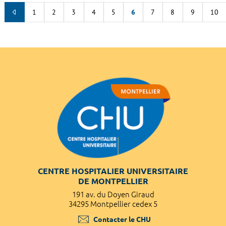
1
2
3
4
5
6
7
8
9
10
CENTRE HOSPITALIER UNIVERSITAIRE
DE MONTPELLIER
191 av. du Doyen Giraud
34295 Montpellier cedex 5
Contacter le CHU