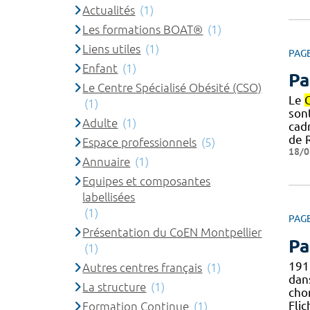
Actualités
(1)
Les formations BOAT®
(1)
Liens utiles
(1)
PAG
Enfant
(1)
Pa
Le Centre Spécialisé Obésité (CSO)
Le
(1)
son
Adulte
(1)
cad
de 
Espace professionnels
(5)
18/0
Annuaire
(1)
Equipes et composantes
labellisées
(1)
PAG
Présentation du CoEN Montpellier
Pa
(1)
191
Autres centres français
(1)
dans
La structure
(1)
cho
Fli
Formation Continue
(1)