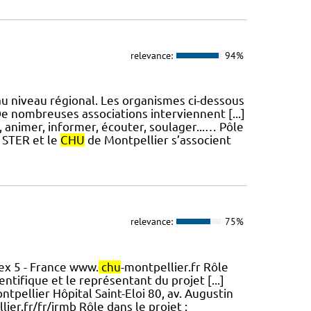
relevance:
94%
 au niveau régional. Les organismes ci-dessous
De nombreuses associations interviennent [...]
, animer, informer, écouter, soulager...… Pôle
 STER et le
CHU
de Montpellier s’associent
relevance:
75%
ex 5 - France www.
chu
-montpellier.fr Rôle
ntifique et le représentant du projet [...]
tpellier Hôpital Saint-Eloi 80, av. Augustin
lier.fr/fr/irmb Rôle dans le projet :