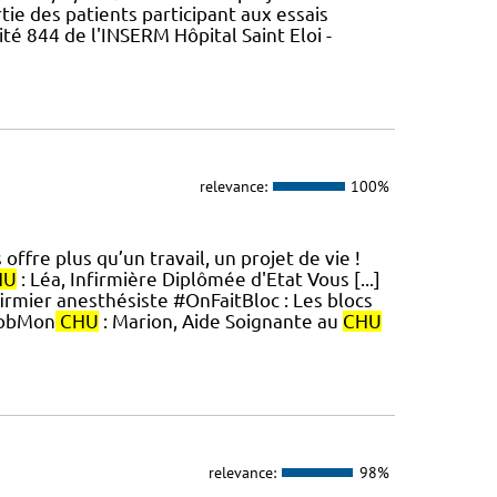
rtie des patients participant aux essais
ité 844 de l'INSERM Hôpital Saint Eloi -
relevance:
100%
ffre plus qu’un travail, un projet de vie !
HU
: Léa, Infirmière Diplômée d'Etat Vous [...]
rmier anesthésiste #OnFaitBloc : Les blocs
JobMon
CHU
: Marion, Aide Soignante au
CHU
relevance:
98%