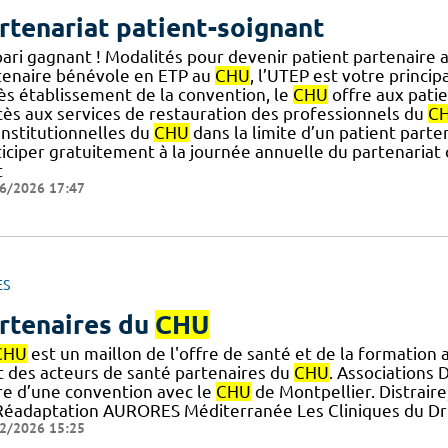
rtenariat patient-soignant
pari gagnant ! Modalités pour devenir patient partenaire 
tenaire bénévole en ETP au
CHU
, l’UTEP est votre principa
ès établissement de la convention, le
CHU
offre aux pati
ccès aux services de restauration des professionnels du
C
] institutionnelles du
CHU
dans la limite d’un patient parten
ticiper gratuitement à la journée annuelle du partenariat
t
6/2026 17:47
ES
rtenaires du
CHU
CHU
est un maillon de l'offre de santé et de la formation
t des acteurs de santé partenaires du
CHU
. Associations 
re d’une convention avec le
CHU
de Montpellier. Distraire
Réadaptation AURORES Méditerranée Les Cliniques du Dr
2/2026 15:25