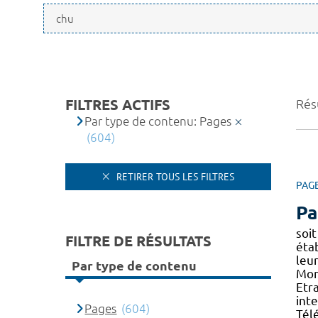
FILTRES ACTIFS
Rés
Par type de contenu: Pages
(604)
RETIRER TOUS LES FILTRES
PAG
Pa
soi
FILTRE DE RÉSULTATS
étab
leu
Par type de contenu
Mont
Etr
int
Pages
(604)
Tél