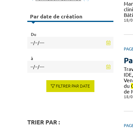
Mani
clin
Bât
Par date de création
18/0
Du
PAG
à
Pa
Trav
IDE
Ven
du
FILTRER PAR DATE
de 
18/0
TRIER PAR :
PAG