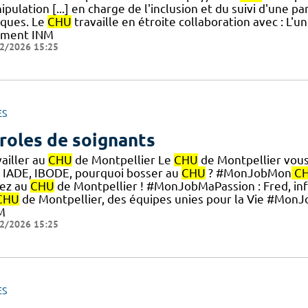
pulation [...] en charge de l'inclusion et du suivi d'une pa
iques. Le
CHU
travaille en étroite collaboration avec : L'un
iment INM
2/2026 15:25
ES
roles de soignants
ailler au
CHU
de Montpellier Le
CHU
de Montpellier vous o
, IADE, IBODE, pourquoi bosser au
CHU
? #MonJobMon
C
ez au
CHU
de Montpellier ! #MonJobMaPassion : Fred, infi
CHU
de Montpellier, des équipes unies pour la Vie #Mon
M
2/2026 15:25
ES