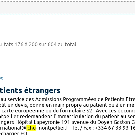
ultats 176 à 200 sur 604 au total
ES
tients étrangers
t au service des Admissions Programmées de Patients Etran
lit un devis, donné en main propre au patient ou à un mem
r carte européenne ou du formulaire S2 . Avec ces docum
pellier redemandent l’immatriculation du patient au servic
angers Hôpital Lapeyronie 191 avenue du Doyen Gaston G
ernational@
chu
-montpellier.fr Tél / Fax : +334 67 33 93 
écharger FO