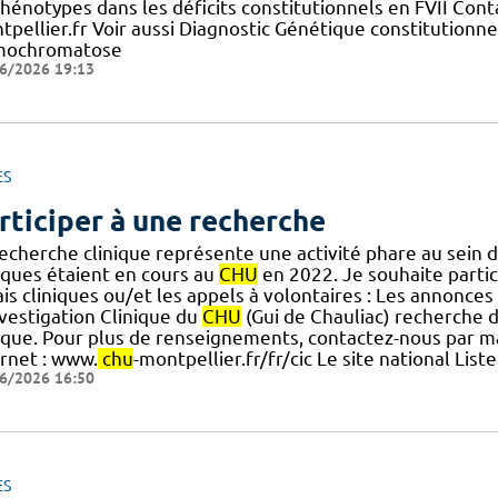
phénotypes dans les déficits constitutionnels en FVII Co
tpellier.fr Voir aussi Diagnostic Génétique constitutionn
ochromatose
6/2026 19:13
ES
rticiper à une recherche
recherche clinique représente une activité phare au sein 
niques étaient en cours au
CHU
en 2022. Je souhaite partici
is cliniques ou/et les appels à volontaires : Les annonce
nvestigation Clinique du
CHU
(Gui de Chauliac) recherche 
nique. Pour plus de renseignements, contactez-nous par ma
ernet : www.
chu
-montpellier.fr/fr/cic Le site national Lis
6/2026 16:50
ES