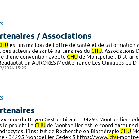
ES
rtenaires / Associations
CHU
est un maillon de l'offre de santé et de la formation
t des acteurs de santé partenaires du
CHU
. Associations 
re d’une convention avec le
CHU
de Montpellier. Distraire
Réadaptation AURORES Méditerranée Les Cliniques du Dr
2/2026 15:25
ES
rtenaires
 avenue du Doyen Gaston Giraud - 34295 Montpellier ced
 le projet : Le
CHU
de Montpellier est le coordinateur scie
ndrocytes. L'Institut de Recherche en Biothérapie
CHU
Mon
che - 34295 Montpellier Cedex 5 https://www.
chu
-montpel