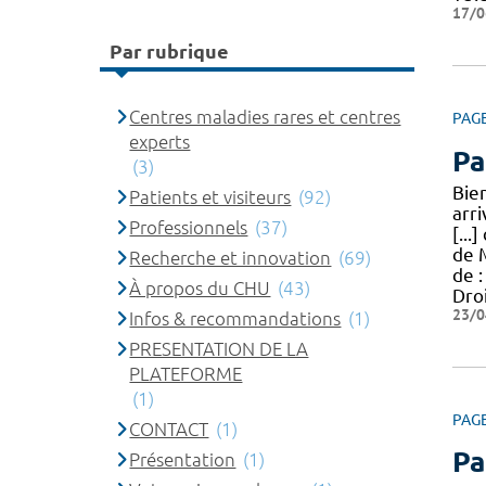
17/0
Par rubrique
Centres maladies rares et centres
PAG
experts
Pa
(3)
Bie
Patients et visiteurs
(92)
arr
Professionnels
(37)
[...
de 
Recherche et innovation
(69)
de 
À propos du CHU
(43)
Dro
23/0
Infos & recommandations
(1)
PRESENTATION DE LA
PLATEFORME
(1)
PAG
CONTACT
(1)
Pa
Présentation
(1)