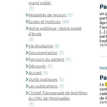
grand public
Pa
(1)
un 
Modalités de recours
(1)
par
Ecoles et instituts
(40)
Apr
l’a
Notre politique - Notre projet
[...
d'école
par
(1)
tou
10/0
Vie étudiante
(6)
Documentation
(1)
Parcours du patient
(1)
Découvrir
(1)
PAG
Accueil
(1)
Pa
Outils pratiques
(1)
Le
Les publications
(1)
son
L'Unité Transversale de Nutrition
cad
de 
du CHU de Montpellier
18/0
(1)