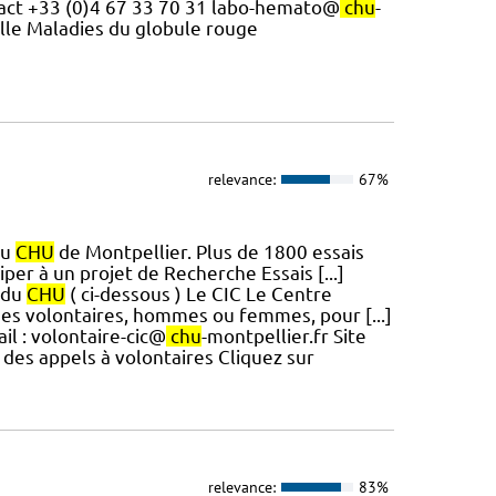
ntact +33 (0)4 67 33 70 31 labo-hemato@
chu
-
elle Maladies du globule rouge
relevance:
67%
du
CHU
de Montpellier. Plus de 1800 essais
per à un projet de Recherche Essais [...]
s du
CHU
( ci-dessous ) Le CIC Le Centre
des volontaires, hommes ou femmes, pour [...]
il : volontaire-cic@
chu
-montpellier.fr Site
te des appels à volontaires Cliquez sur
relevance:
83%