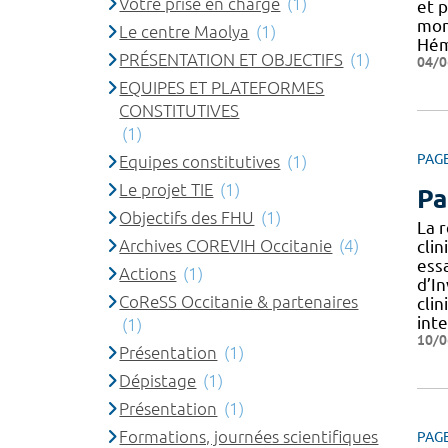
Votre prise en charge
(1)
et 
mon
Le centre Maolya
(1)
Hém
PRÉSENTATION ET OBJECTIFS
(1)
04/0
EQUIPES ET PLATEFORMES
CONSTITUTIVES
(1)
PAG
Equipes constitutives
(1)
Le projet TIE
(1)
Pa
Objectifs des FHU
(1)
La 
Archives COREVIH Occitanie
(4)
cli
essa
Actions
(1)
d’I
CoReSS Occitanie & partenaires
cli
int
(1)
10/0
Présentation
(1)
Dépistage
(1)
Présentation
(1)
Formations, journées scientifiques
PAG