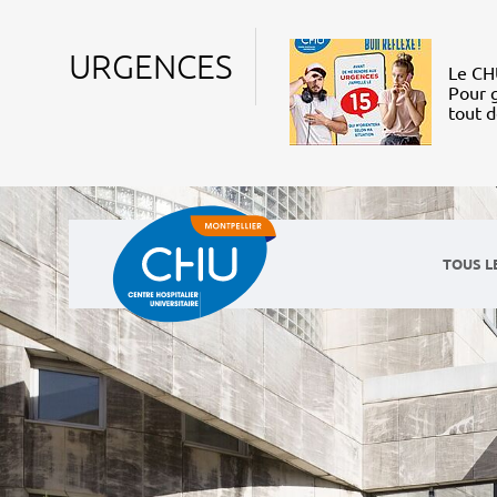
URGENCES
Le CHU
Pour g
tout 
TOUS L