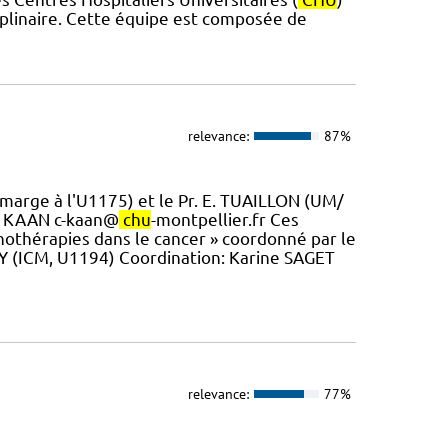
iplinaire. Cette équipe est composée de
relevance:
87%
marge à l'U1175) et le Pr. E. TUAILLON (UM/
te KAAN c-kaan@
chu
-montpellier.fr Ces
nothérapies dans le cancer » coordonné par le
Y (ICM, U1194) Coordination: Karine SAGET
relevance:
77%