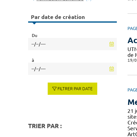
Par date de création
PAG
Du
Ac
UTN
de M
19/0
à
FILTRER PAR DATE
PAG
Me
21 
site
Cré
TRIER PAR :
Ser
Art