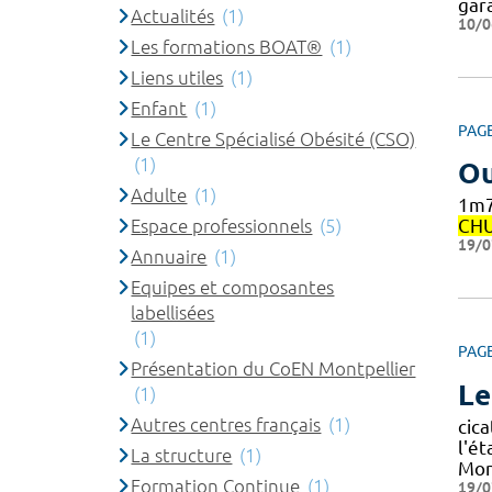
gar
Actualités
(1)
10/0
Les formations BOAT®
(1)
Liens utiles
(1)
Enfant
(1)
PAG
Le Centre Spécialisé Obésité (CSO)
(1)
Ou
Adulte
(1)
1m7
Espace professionnels
(5)
CH
19/0
Annuaire
(1)
Equipes et composantes
labellisées
(1)
PAG
Présentation du CoEN Montpellier
Le
(1)
Autres centres français
(1)
cica
l'ét
La structure
(1)
Mon
Formation Continue
(1)
19/0