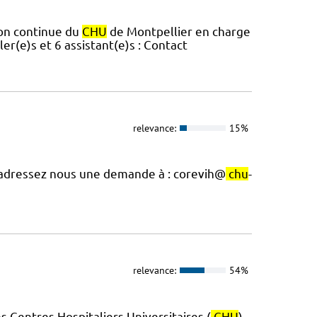
ion continue du
CHU
de Montpellier en charge
er(e)s et 6 assistant(e)s : Contact
relevance:
15%
, adressez nous une demande à : corevih@
chu
-
relevance:
54%
 Centres Hospitaliers Universitaires (
CHU
)