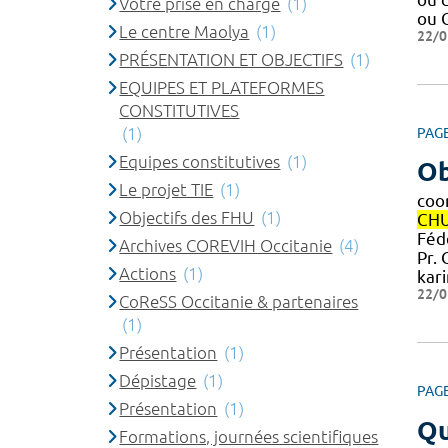
Votre prise en charge
(1)
ou 
Le centre Maolya
(1)
22/0
PRÉSENTATION ET OBJECTIFS
(1)
EQUIPES ET PLATEFORMES
CONSTITUTIVES
(1)
PAG
Equipes constitutives
(1)
Ob
Le projet TIE
(1)
coo
Objectifs des FHU
(1)
CH
Féd
Archives COREVIH Occitanie
(4)
Pr.
Actions
(1)
kar
22/0
CoReSS Occitanie & partenaires
(1)
Présentation
(1)
Dépistage
(1)
PAG
Présentation
(1)
Qu
Formations, journées scientifiques