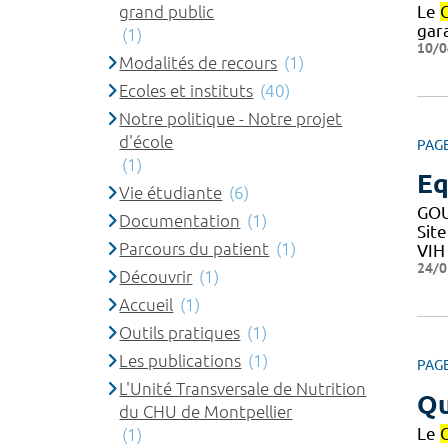
grand public
Le
gar
(1)
10/0
Modalités de recours
(1)
Ecoles et instituts
(40)
Notre politique - Notre projet
d'école
PAG
(1)
Eq
Vie étudiante
(6)
GOU
Documentation
(1)
Sit
Parcours du patient
(1)
VIH
24/0
Découvrir
(1)
Accueil
(1)
Outils pratiques
(1)
Les publications
(1)
PAG
L'Unité Transversale de Nutrition
Qu
du CHU de Montpellier
Le
(1)