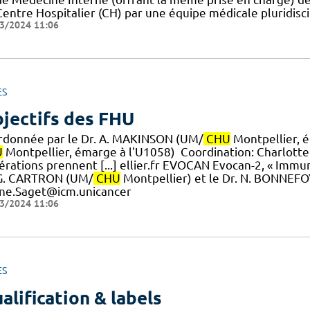
Centre Hospitalier (CH) par une équipe médicale pluridisc
3/2024 11:06
ES
jectifs des FHU
rdonnée par le Dr. A. MAKINSON (UM/
CHU
Montpellier, é
U
Montpellier, émarge à l'U1058) ​ Coordination: Charlot
érations prennent [...] ellier.fr EVOCAN Evocan-2, « Immu
 G. CARTRON (UM/
CHU
Montpellier) et le Dr. N. BONNEFO
ine.Saget@icm.unicancer
3/2024 11:06
ES
alification & labels