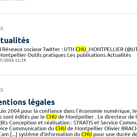
ES
tualités
 Réseaux sociaux Twitter : UTN
CHU
_MONTPELLIER (@UTN
ontpellier Outils pratiques Les publications Actualités
7/2024 12:29
ES
ntions légales
juin 2004 pour la confiance dans l'économie numérique, le
s sont édités par le
CHU
de Montpellier . Le directeur de l
dits Conception et réalisation : STRATIS et Service Comm
vice Communication du
CHU
de Montpellier Olivier BRACHA
Cam [...] système d’information du
CHU
pour une durée de 1