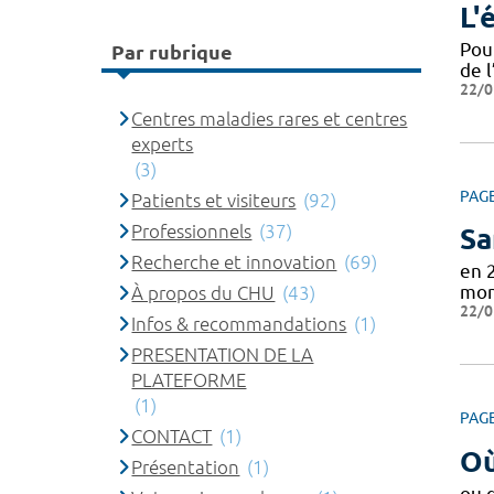
L'
Pou
Par rubrique
de l
22/0
Centres maladies rares et centres
experts
(3)
PAG
Patients et visiteurs
(92)
Professionnels
(37)
Sa
Recherche et innovation
(69)
en 
mon
À propos du CHU
(43)
22/0
Infos & recommandations
(1)
PRESENTATION DE LA
PLATEFORME
(1)
PAG
CONTACT
(1)
Où
Présentation
(1)
ou 