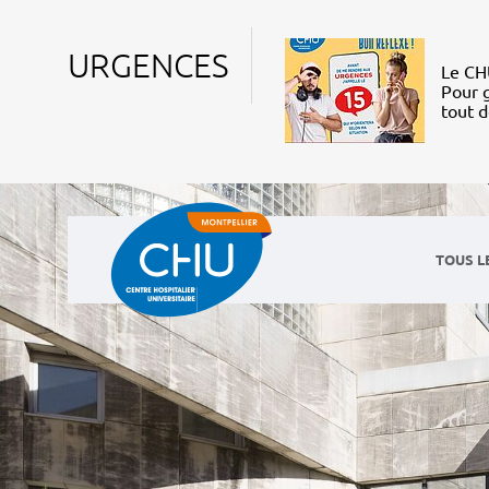
URGENCES
Le CHU
Pour g
tout 
TOUS L