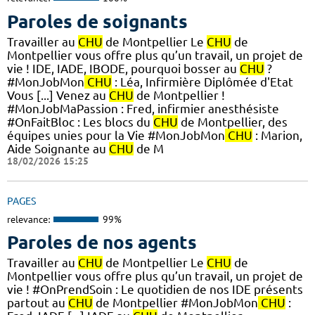
Paroles de soignants
Travailler au
CHU
de Montpellier Le
CHU
de
Montpellier vous offre plus qu’un travail, un projet de
vie ! IDE, IADE, IBODE, pourquoi bosser au
CHU
?
#MonJobMon
CHU
: Léa, Infirmière Diplômée d'Etat
Vous [...] Venez au
CHU
de Montpellier !
#MonJobMaPassion : Fred, infirmier anesthésiste
#OnFaitBloc : Les blocs du
CHU
de Montpellier, des
équipes unies pour la Vie #MonJobMon
CHU
: Marion,
Aide Soignante au
CHU
de M
18/02/2026 15:25
PAGES
relevance:
99%
Paroles de nos agents
Travailler au
CHU
de Montpellier Le
CHU
de
Montpellier vous offre plus qu’un travail, un projet de
vie ! #OnPrendSoin : Le quotidien de nos IDE présents
partout au
CHU
de Montpellier #MonJobMon
CHU
: