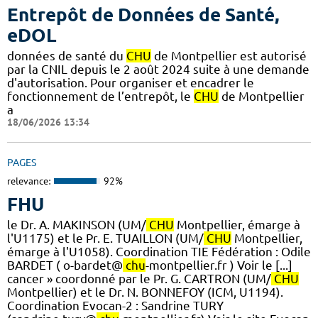
Entrepôt de Données de Santé,
eDOL
données de santé du
CHU
de Montpellier est autorisé
par la CNIL depuis le 2 août 2024 suite à une demande
d'autorisation. Pour organiser et encadrer le
fonctionnement de l’entrepôt, le
CHU
de Montpellier
a
18/06/2026 13:34
PAGES
relevance:
92%
FHU
le Dr. A. MAKINSON (UM/
CHU
Montpellier, émarge à
l'U1175) et le Pr. E. TUAILLON (UM/
CHU
Montpellier,
émarge à l'U1058). ​Coordination TIE Fédération : Odile
BARDET ( o-bardet@
chu
-montpellier.fr ) Voir le [...]
cancer » coordonné par le Pr. G. CARTRON (UM/
CHU
Montpellier) et le Dr. N. BONNEFOY (ICM, U1194).
Coordination Evocan-2 : Sandrine TURY