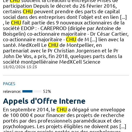
Le
CHU
soutient la création d'entreprise Prises de
participation Depuis le décret du 26 février 2016,
certains
CHU
peuvent prendre des parts de capital
social dans des entreprises dont l’objet est en lien [...]
, le
CHU
fait partie des 9 nouveaux actionnaires de la
société EDOP : - CAREPROD (dirigée par Antoine de
Boisgelin) co-actionnaire majoritaire - Dr César Cartier,
co-actionnaire majoritaire -
CHU
de M [...] lien avec la
santé. MedXcell Le
CHU
de Montpellier, en
partenariat avec le Pr Christian Jorgensen et le Pr
John De Vos, a pris, fin 2018, quelques parts dans la
société montpelliéraine MedXCell Science
18/02/2026 15:25
PAGES
relevance:
52%
Appels d'Offre Interne
En septembre 2014, le
CHU
a dégagé une enveloppe
de 100 000 € pour financer des projets de recherche
portés par des professionnels paramédicaux et des
psychologues. Les projets éligibles ne doivent pas [...]
ainsi que deux projets portés par des psychologues.