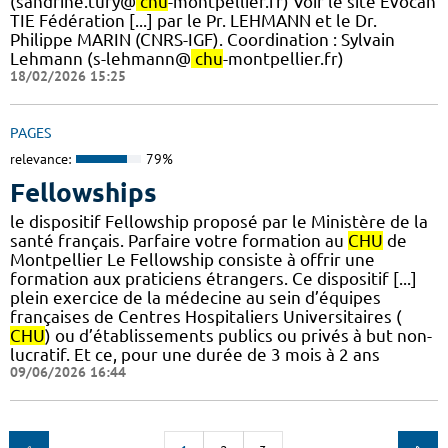
(sandrine.tury@
chu
-montpellier.fr) Voir le site Evocan
TIE Fédération [...] par le Pr. LEHMANN et le Dr.
Philippe MARIN (CNRS-IGF). ​Coordination : Sylvain
Lehmann (s-lehmann@
chu
-montpellier.fr)
18/02/2026 15:25
PAGES
relevance:
79%
Fellowships
le dispositif Fellowship proposé par le Ministère de la
santé français. Parfaire votre formation au
CHU
de
Montpellier Le Fellowship consiste à offrir une
formation aux praticiens étrangers. Ce dispositif [...]
plein exercice de la médecine au sein d’équipes
françaises de Centres Hospitaliers Universitaires (
CHU
) ou d’établissements publics ou privés à but non-
lucratif. Et ce, pour une durée de 3 mois à 2 ans
09/06/2026 16:44