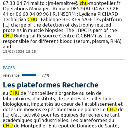
67 33 04 74 mailto : jm-lemaitre@
chu
-montpellier.fr
Operations Manager : Romain DESPRAT 04 67 33 26
41 or 06 60 94 09 96 I.R. INSERM : Lydiane PICHARD
Technician
CHU
: Fabienne BECKER SAFE-iPS platform
[...] charge of the detection of dystrophy related
proteins in muscle biopsies. The LBPC is part of the
CHU
Biological Resource Centre (CCBHM) as it is
responsible for different blood (serum, plasma, RNA)
and
18/02/2026 15:25
PAGES
relevance:
77%
Les plateformes Recherche
au
CHU
de Montpellier s’organise au sein de
laboratoires, d’instituts, de centres de collections
biologiques, implantés au coeur de l’établissement et
dotés de moyens expérimentaux de pointe Le
CHU
de
[...] d’attractivité pour les équipes de recherche tant
académiques qu’industrielles. Les plateformes du
CHU
de Montpellier Entrepôt de Données de Santé,