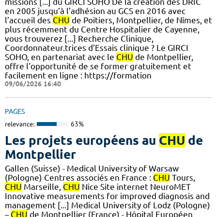
missions [...] du GIRCI SOHO De la création des DRIC
en 2005 jusqu’à l’adhésion au GCS en 2016 avec
l’accueil des
CHU
de Poitiers, Montpellier, de Nîmes, et
plus récemment du Centre Hospitalier de Cayenne,
vous trouverez [...] Recherche Clinique,
Coordonnateur.trices d’Essais clinique ? Le GIRCI
SOHO, en partenariat avec le
CHU
de Montpellier,
offre l'opportunité de se former gratuitement et
facilement en ligne : https://formation
09/06/2026 16:40
PAGES
relevance:
63%
Les projets européens au
CHU
de
Montpellier
Gallen (Suisse) - Medical University of Warsaw
(Pologne) Centres associés en France :
CHU
Tours,
CHU
Marseille,
CHU
Nice Site internet NeuroMET
Innovative measurements for improved diagnosis and
management [...] Medical University of Lodz (Pologne)
–
CHU
de Montpellier (France) - Hôpital Européen