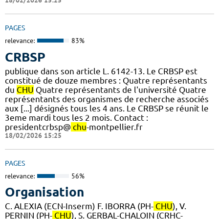
18/02/2026 15:25
PAGES
relevance:
83%
CRBSP
publique dans son article L. 6142-13. Le CRBSP est
constitué de douze membres : Quatre représentants
du
CHU
Quatre représentants de l'université Quatre
représentants des organismes de recherche associés
aux [...] désignés tous les 4 ans. Le CRBSP se réunit le
3eme mardi tous les 2 mois. Contact :
presidentcrbsp@
chu
-montpellier.fr
18/02/2026 15:25
PAGES
relevance:
56%
Organisation
C. ALEXIA (ECN-Inserm) F. IBORRA (PH-
CHU
), V.
PERNIN (PH-
CHU
), S. GERBAL-CHALOIN (CRHC-