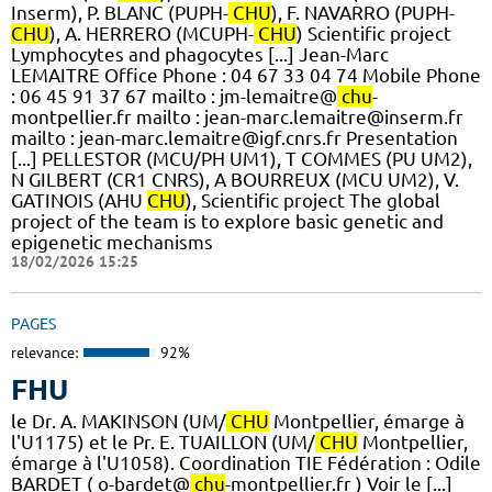
Inserm), P. BLANC (PUPH-
CHU
), F. NAVARRO (PUPH-
CHU
), A. HERRERO (MCUPH-
CHU
) Scientific project
Lymphocytes and phagocytes [...] Jean-Marc
LEMAITRE Office Phone : 04 67 33 04 74 Mobile Phone
: 06 45 91 37 67 mailto : jm-lemaitre@
chu
-
montpellier.fr mailto : jean-marc.lemaitre@inserm.fr
mailto : jean-marc.lemaitre@igf.cnrs.fr Presentation
[...] PELLESTOR (MCU/PH UM1), T COMMES (PU UM2),
N GILBERT (CR1 CNRS), A BOURREUX (MCU UM2), V.
GATINOIS (AHU
CHU
), Scientific project The global
project of the team is to explore basic genetic and
epigenetic mechanisms
18/02/2026 15:25
PAGES
relevance:
92%
FHU
le Dr. A. MAKINSON (UM/
CHU
Montpellier, émarge à
l'U1175) et le Pr. E. TUAILLON (UM/
CHU
Montpellier,
émarge à l'U1058). ​Coordination TIE Fédération : Odile
BARDET ( o-bardet@
chu
-montpellier.fr ) Voir le [...]