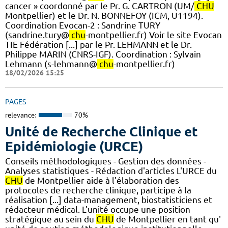
cancer » coordonné par le Pr. G. CARTRON (UM/
CHU
Montpellier) et le Dr. N. BONNEFOY (ICM, U1194).
Coordination Evocan-2 : Sandrine TURY
(sandrine.tury@
chu
-montpellier.fr) Voir le site Evocan
TIE Fédération [...] par le Pr. LEHMANN et le Dr.
Philippe MARIN (CNRS-IGF). ​Coordination : Sylvain
Lehmann (s-lehmann@
chu
-montpellier.fr)
18/02/2026 15:25
PAGES
relevance:
70%
Unité de Recherche Clinique et
Epidémiologie (URCE)
Conseils méthodologiques - Gestion des données -
Analyses statistiques - Rédaction d'articles L'URCE du
CHU
de Montpellier aide à l'élaboration des
protocoles de recherche clinique, participe à la
réalisation [...] data-management, biostatisticiens et
rédacteur médical. L'unité occupe une position
stratégique au sein du
CHU
de Montpellier en tant qu'