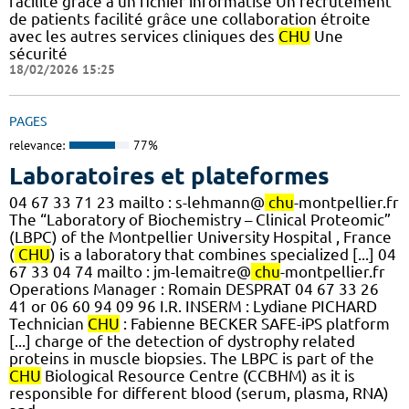
facilité grâce à un fichier informatisé Un recrutement
de patients facilité grâce une collaboration étroite
avec les autres services cliniques des
CHU
Une
sécurité
18/02/2026 15:25
PAGES
relevance:
77%
Laboratoires et plateformes
04 67 33 71 23 mailto : s-lehmann@
chu
-montpellier.fr
The “Laboratory of Biochemistry – Clinical Proteomic”
(LBPC) of the Montpellier University Hospital , France
(
CHU
) is a laboratory that combines specialized [...] 04
67 33 04 74 mailto : jm-lemaitre@
chu
-montpellier.fr
Operations Manager : Romain DESPRAT 04 67 33 26
41 or 06 60 94 09 96 I.R. INSERM : Lydiane PICHARD
Technician
CHU
: Fabienne BECKER SAFE-iPS platform
[...] charge of the detection of dystrophy related
proteins in muscle biopsies. The LBPC is part of the
CHU
Biological Resource Centre (CCBHM) as it is
responsible for different blood (serum, plasma, RNA)