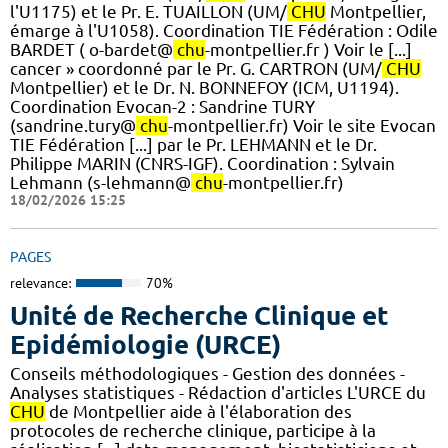
l'U1175) et le Pr. E. TUAILLON (UM/
CHU
Montpellier,
émarge à l'U1058). ​Coordination TIE Fédération : Odile
BARDET ( o-bardet@
chu
-montpellier.fr ) Voir le [...]
cancer » coordonné par le Pr. G. CARTRON (UM/
CHU
Montpellier) et le Dr. N. BONNEFOY (ICM, U1194).
Coordination Evocan-2 : Sandrine TURY
(sandrine.tury@
chu
-montpellier.fr) Voir le site Evocan
TIE Fédération [...] par le Pr. LEHMANN et le Dr.
Philippe MARIN (CNRS-IGF). ​Coordination : Sylvain
Lehmann (s-lehmann@
chu
-montpellier.fr)
18/02/2026 15:25
PAGES
relevance:
70%
Unité de Recherche Clinique et
Epidémiologie (URCE)
Conseils méthodologiques - Gestion des données -
Analyses statistiques - Rédaction d'articles L'URCE du
CHU
de Montpellier aide à l'élaboration des
protocoles de recherche clinique, participe à la