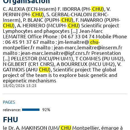
Organisation
C. ALEXIA (ECN-Inserm) F. IBORRA (PH-
CHU
), V.
PERNIN (PH-
CHU
), S. GERBAL-CHALOIN (CRHC-
Inserm), P. BLANC (PUPH-
CHU
), F. NAVARRO (PUPH-
CHU
), A. HERRERO (MCUPH-
CHU
) Scientific project
Lymphocytes and phagocytes [...] Jean-Marc
LEMAITRE Office Phone : 04 67 33 04 74 Mobile Phone
: 06 45 91 37 67 mailto : jm-lemaitre@
chu
-
montpellier.fr mailto : jean-marc.lemaitre@inserm.fr
mailto : jean-marc.lemaitre@igf.cnrs.fr Presentation
[...] PELLESTOR (MCU/PH UM1), T COMMES (PU UM2),
N GILBERT (CR1 CNRS), A BOURREUX (MCU UM2), V.
GATINOIS (AHU
CHU
), Scientific project The global
project of the team is to explore basic genetic and
epigenetic mechanisms
18/02/2026 15:25
PAGES
relevance:
92%
FHU
le Dr. A. MAKINSON (UM/
CHU
Montpellier, émarge à