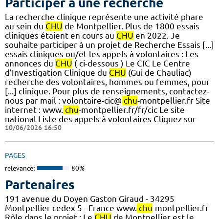
Participer à une recherche
La recherche clinique représente une activité phare
au sein du
CHU
de Montpellier. Plus de 1800 essais
cliniques étaient en cours au
CHU
en 2022. Je
souhaite participer à un projet de Recherche Essais [...]
essais cliniques ou/et les appels à volontaires : Les
annonces du
CHU
( ci-dessous ) Le CIC Le Centre
d’Investigation Clinique du
CHU
(Gui de Chauliac)
recherche des volontaires, hommes ou femmes, pour
[...] clinique. Pour plus de renseignements, contactez-
nous par mail : volontaire-cic@
chu
-montpellier.fr Site
internet : www.
chu
-montpellier.fr/fr/cic Le site
national Liste des appels à volontaires Cliquez sur
10/06/2026 16:50
PAGES
relevance:
80%
Partenaires
191 avenue du Doyen Gaston Giraud - 34295
Montpellier cedex 5 - France www.
chu
-montpellier.fr
Rôle dans le projet : Le
CHU
de Montpellier est le