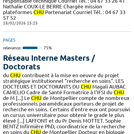
responsable technique Courriel Tél. : 04 67 33 26 41
Nathalie COUX-LE BERRE Chargée mission
plateformes
CHU
Partenariat Courriel Tél. : 04 67 33
57 52
18/02/2026 15:25
PAGES
relevance:
75%
Réseau Interne Masters /
Doctorats
du
CHU
contribuent à la mise en oeuvre du projet
stratégique institutionnel "recherche en soins". LES
DOCTEURS ET DOCTORANTS DU
CHU
Magali AUBAC
CAMELIO Cadre de Santé Formatrice à l'IFSI du
CHU
de M [...] Le
CHU
de Montpellier compte de nombreux
professionnels paramédicaux porteurs de projet de
recherche en soins. Certains d'entre eux ont poursuivi
un cursus universitaire pour obtenir le grade le plus
élevé [...] LAFFONT et du Pr Denis MOTTET. Sophie
BENTZ Infirmière PhD, coordinatrice de la recherche
en soins du
CHU
de Montpellier Docteur en biologie