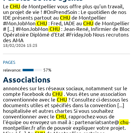
Le
CHU
de Montpellier vous offre plus qu’un travail,
un projet de vie ! #OnPrendSoin : Le quotidien de nos
IDE présents partout au
CHU
de Montpellier
#MonJobMon
CHU
: Fred, IADE au
CHU
de Montpellier
# [...] #MonJobMon
CHU
: Jean-René, Infirmier de Bloc
Opératoire Diplômé d'Etat #FridayJob Nous recrutons
des AMA
18/02/2026 15:25
PAGES
relevance:
57%
Associations
annoncées sur les réseaux sociaux, notamment sur le
compte Facebook du
CHU
. Vous êtes une association
conventionnée avec le
CHU
? Consultez ci-dessous les
documents utiles et spécifiés dans la convention [...]
hospitalisée et autres chartes Si vous souhaitez
conventionner avec le
CHU
, rapprochez-vous de
l'équipe ou envoyez un mail à : partenariatsante@
chu
-
montpellier.fr afin de pouvoir expliquer votre projet.