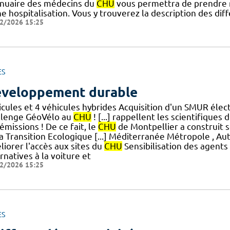
nnuaire des médecins du
CHU
vous permettra de prendre 
ne hospitalisation. Vous y trouverez la description des di
2/2026 15:25
ES
veloppement durable
icules et 4 véhicules hybrides Acquisition d'un SMUR élec
llenge GéoVélo au
CHU
! [...] rappellent les scientifique
émissions ! De ce fait, le
CHU
de Montpellier a construit 
a Transition Ecologique [...] Méditerranée Métropole , Aut
iorer l'accès aux sites du
CHU
Sensibilisation des agents q
rnatives à la voiture et
2/2026 15:25
ES