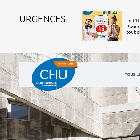
URGENCES
Le CHU
Pour g
tout 
TOUS L