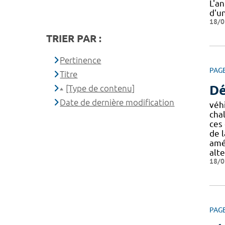
L'a
d'u
18/0
TRIER PAR :
Pertinence
PAG
Titre
Dé
[Type de contenu]
Date de dernière modification
véh
cha
ces 
de l
amél
alte
18/0
PAG