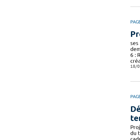
PAG
Pr
ses
dem
6 : 
créa
18/0
PAG
Dé
te
Pro
du t
cad