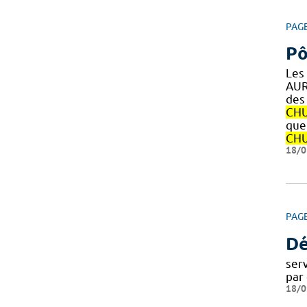
PAG
Pô
Les
AUR
des 
CH
que 
CH
18/0
PAG
Dé
ser
par
18/0