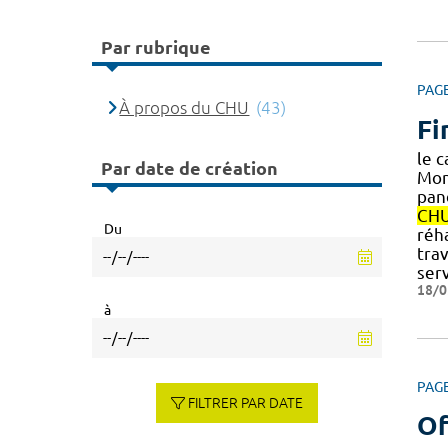
Par rubrique
PAG
À propos du CHU
(43)
Fi
le c
Par date de création
Mont
pan
CH
Du
réh
tra
ser
18/0
à
PAG
FILTRER PAR DATE
Of