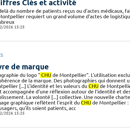
iffres Clés et activité
delà du nombre de patients reçus ou d'actes médicaux, fair
Montpellier requiert un grand volume d'actes de logistique
breux
2/2026 15:25
ES
vre de marque
ographie du logo "
CHU
de Montpellier". L'utilisation excl
cohérence de la marque. Des photographies qui donnent u
pellier [...] L’identité et les valeurs du
CHU
de Montpellie
st accompagnée d’une réflexion autour de l’identité et des
blissement. La volonté [...] collective.​ Une nouvelle ch
gage graphique reflètent l'esprit du
CHU
de Montpellier 
usagers, qu'ils soient patients, acc
2/2026 15:25