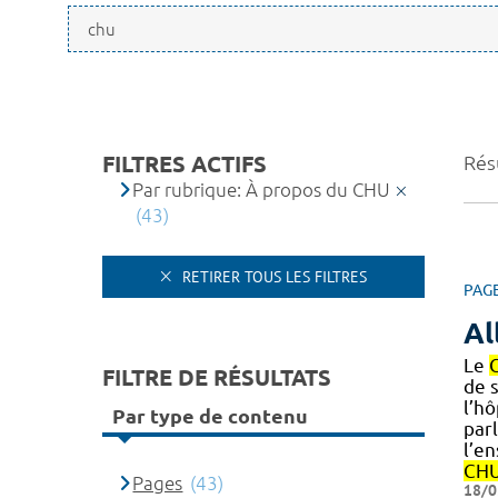
FILTRES ACTIFS
Résu
Par rubrique: À propos du CHU
(43)
RETIRER TOUS LES FILTRES
PAG
Al
Le
FILTRE DE RÉSULTATS
de s
l’hô
Par type de contenu
parl
l’e
CH
Pages
(43)
18/0