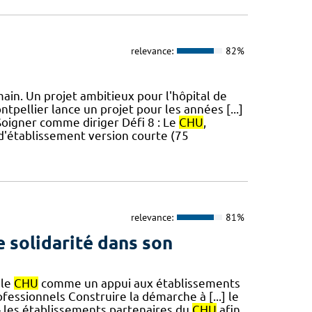
relevance:
82%
in. Un projet ambitieux pour l'hôpital de
tpellier lance un projet pour les années [...]
 Soigner comme diriger Défi 8 : Le
CHU
,
t d'établissement version courte (75
relevance:
81%
e solidarité dans son
 le
CHU
comme un appui aux établissements
fessionnels Construire la démarche à [...] le
 » les établissements partenaires du
CHU
afin