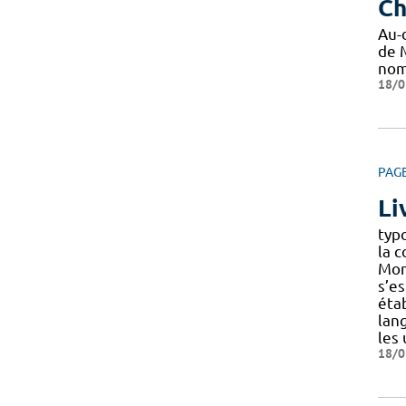
Ch
Au-
de 
nom
18/0
PAG
Li
typ
la 
Mont
s’e
éta
lan
les 
18/0