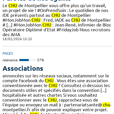
Le
CHU
de Montpellier vous offre plus qu’un travail,
un projet de vie ! #OnPrendSoin : Le quotidien de nos
IDE présents partout au
CHU
de Montpellier
#MonJobMon
CHU
: Fred, IADE au
CHU
de Montpellier
# [...] #MonJobMon
CHU
: Jean-René, Infirmier de Bloc
Opératoire Diplômé d'Etat #FridayJob Nous recrutons
des AMA
18/02/2026 15:25
PAGES
relevance:
57%
Associations
annoncées sur les réseaux sociaux, notamment sur le
compte Facebook du
CHU
. Vous êtes une association
conventionnée avec le
CHU
? Consultez ci-dessous les
documents utiles et spécifiés dans la convention [...]
hospitalisée et autres chartes Si vous souhaitez
conventionner avec le
CHU
, rapprochez-vous de
l'équipe ou envoyez un mail à : partenariatsante@
chu
-
montpellier.fr afin de pouvoir expliquer votre projet.