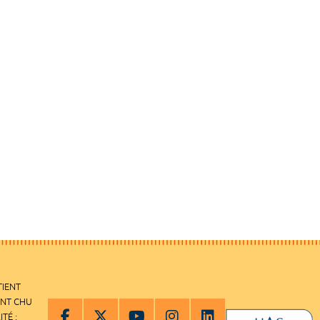
TIENT
ENT CHU
ITÉ :