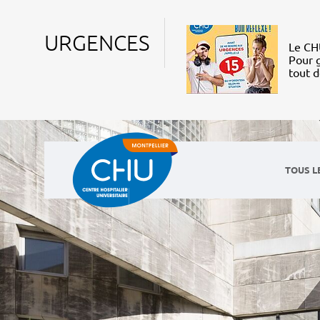
URGENCES
Le CHU
Pour g
tout 
TOUS L