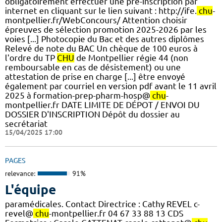
obligatoirement effectuer une pré-inscription par
internet en cliquant sur le lien suivant : http://ife.
chu
-
montpellier.fr/WebConcours/ Attention choisir
épreuves de sélection promotion 2025-2026 par les
voies [...] Photocopie du Bac et des autres diplômes
Relevé de note du BAC Un chèque de 100 euros à
l'ordre du TP
CHU
de Montpellier régie 44 (non
remboursable en cas de désistement) ou une
attestation de prise en charge [...] être envoyé
également par courriel en version pdf avant le 11 avril
2025 à formation-prep-pharm-hosp@
chu
-
montpellier.fr DATE LIMITE DE DÉPOT / ENVOI DU
DOSSIER D'INSCRIPTION Dépôt du dossier au
secrétariat
15/04/2025 17:00
PAGES
relevance:
91%
L'équipe
paramédicales. Contact Directrice : Cathy REVEL c-
revel@
chu
-montpellier.fr 04 67 33 88 13 CDS