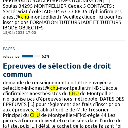
PREPARATION AUX EPREUVES D'ADMISSION [...]
Soulas 34295 MONTPELLIER Cedex 5 CONTACTS :
Secrétariat école IADE 04 67 33 88 35 cfph-infirmiers-
anest@
chu
-montpellier.fr Veuillez cliquer ici pour les
inscriptions FORMATION TUTEURS IADE ET TUTEURS
IBODE OBJECTIFS
15/04/2025 17:00
PAGES
relevance:
62%
Epreuves de sélection de droit
commun
demande de renseignement doit être envoyée à :
selection-inf-anest@
chu
-montpellier.fr NB : L'école
d'infirmiers anesthésistes du
CHU
de Montpellier
n'organise pas d'épreuves hors métropole. DATES DES
EPREUVES [...] pour règlement des frais d'inscription
aux épreuves, établi à l'ordre de M. le Trésorier
Principal du
CHU
de Montpellier-IFMS-régie 44 Les
pièces à fournir doivent être classées dans l'ordre de
la liste, puis [...] délai, le cachet de la poste faisant foi,