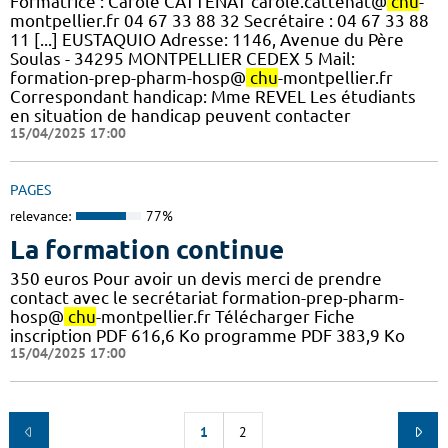
Formatrice : Carole CATTENAT carole.cattenat@
chu
-
montpellier.fr 04 67 33 88 32 Secrétaire : 04 67 33 88
11 [...] EUSTAQUIO Adresse: 1146, Avenue du Père
Soulas - 34295 MONTPELLIER CEDEX 5 Mail:
formation-prep-pharm-hosp@
chu
-montpellier.fr
Correspondant handicap: Mme REVEL Les étudiants
en situation de handicap peuvent contacter
15/04/2025 17:00
PAGES
relevance:
77%
La formation continue
350 euros Pour avoir un devis merci de prendre
contact avec le secrétariat formation-prep-pharm-
hosp@
chu
-montpellier.fr Télécharger Fiche
inscription PDF 616,6 Ko programme PDF 383,9 Ko
15/04/2025 17:00
1
2