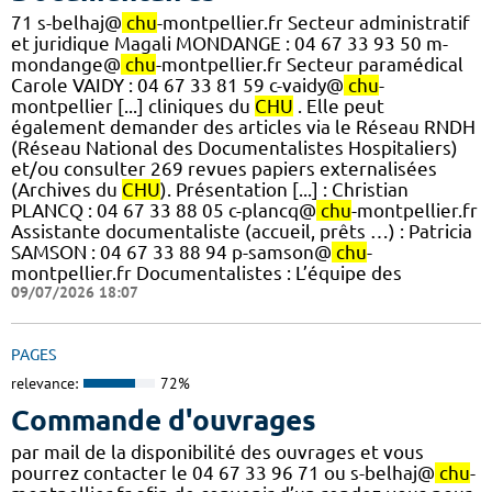
71 s-belhaj@
chu
-montpellier.fr Secteur administratif
et juridique Magali MONDANGE : 04 67 33 93 50 m-
mondange@
chu
-montpellier.fr Secteur paramédical
Carole VAIDY : 04 67 33 81 59 c-vaidy@
chu
-
montpellier [...] cliniques du
CHU
. Elle peut
également demander des articles via le Réseau RNDH
(Réseau National des Documentalistes Hospitaliers)
et/ou consulter 269 revues papiers externalisées
(Archives du
CHU
). Présentation [...] : Christian
PLANCQ : 04 67 33 88 05 c-plancq@
chu
-montpellier.fr
Assistante documentaliste (accueil, prêts …) : Patricia
SAMSON : 04 67 33 88 94 p-samson@
chu
-
montpellier.fr Documentalistes : L’équipe des
09/07/2026 18:07
PAGES
relevance:
72%
Commande d'ouvrages
par mail de la disponibilité des ouvrages et vous
pourrez contacter le 04 67 33 96 71 ou s-belhaj@
chu
-