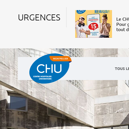
URGENCES
Le CHU
Pour g
tout 
TOUS L