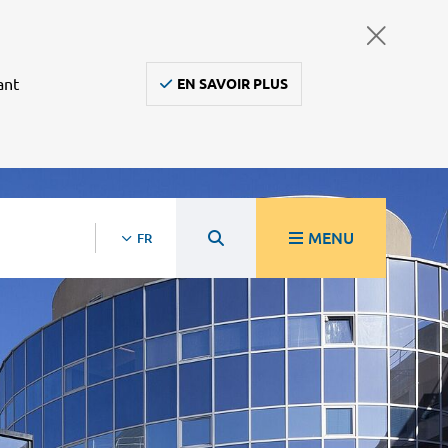
ant
EN SAVOIR PLUS
MENU
FR