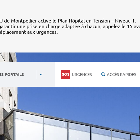
 de Montpellier active le Plan Hôpital en Tension – Niveau 1.
arantir une prise en charge adaptée à chacun, appelez le 15 av
déplacement aux urgences.
URGENCES
ACCÈS RAPIDES
ES PORTAILS