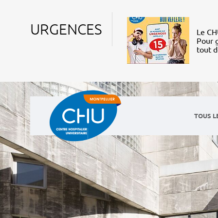
URGENCES
Le CHU
Pour g
tout 
TOUS L