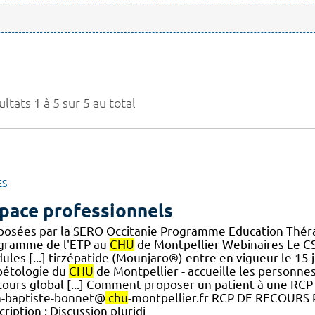
ltats 1 à 5 sur 5 au total
ES
pace professionnels
posées par la SERO Occitanie Programme Education Théra
gramme de l'ETP au
CHU
de Montpellier Webinaires Le C
les [...] tirzépatide (Mounjaro®) entre en vigueur le 15 j
bétologie du
CHU
de Montpellier - accueille les personnes
cours global [...] Comment proposer un patient à une RCP 
n-baptiste-bonnet@
chu
-montpellier.fr RCP DE RECOUR
ription : Discussion pluridi