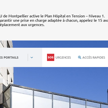
 de Montpellier active le Plan Hôpital en Tension – Niveau 1.
arantir une prise en charge adaptée à chacun, appelez le 15 av
déplacement aux urgences.
URGENCES
ACCÈS RAPIDES
ES PORTAILS