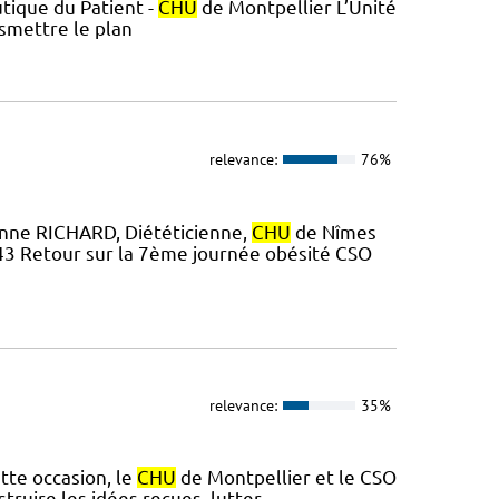
tique du Patient -
CHU
de Montpellier L’Unité
nsmettre le plan
relevance:
76%
Anne RICHARD, Diététicienne,
CHU
de Nîmes
7 43 Retour sur la 7ème journée obésité CSO
relevance:
35%
tte occasion, le
CHU
de Montpellier et le CSO
truire les idées reçues, lutter