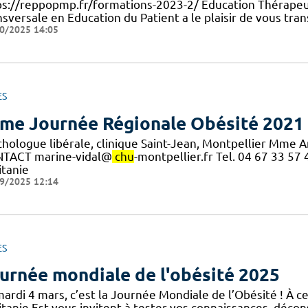
ps://reppopmp.fr/formations-2023-2/ Education Thérapeu
sversale en Education du Patient a le plaisir de vous tra
0/2025 14:05
ES
me Journée Régionale Obésité 2021
chologue libérale, clinique Saint-Jean, Montpellier Mme 
TACT marine-vidal@
chu
-montpellier.fr Tel. 04 67 33 5
itanie
9/2025 12:14
ES
urnée mondiale de l'obésité 2025
ardi 4 mars, c’est la Journée Mondiale de l’Obésité ! À ce
tanie Est vous invitent à tester vos connaissances, décons