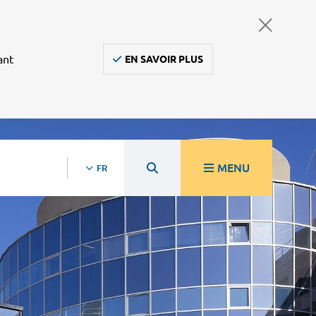
ant
EN SAVOIR PLUS
MENU
FR