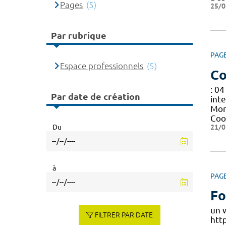
Pages
(5)
25/0
Par rubrique
PAG
Espace professionnels
(5)
Co
: 04
Par date de création
inte
Mon
Coo
21/0
Du
à
PAG
Fo
un 
FILTRER PAR DATE
htt