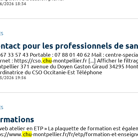
6/2026 18:34
ES
ntact pour les professionnels de sa
 67 33 57 43 Portable : 07 88 01 40 62 Mail : centre-speci
rnet : https://cso.
chu
-montpellier.fr [...] Afficher le fil
tpellier 371 avenue du Doyen Gaston Giraud 34295 Mont
rdinatrice du CSO Occitanie-Est Téléphone
5/2026 19:56
ES
rmations
web atelier en ETP » La plaquette de formation est égalem
ps://www.
chu
-montpellier.fr/fr/etp/formation-et-enseigne