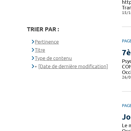
htt
Tran
15/1
TRIER PAR :
PAG
Pertinence
Titre
7è
Type de contenu
Psy
[Date de dernière modification]
CON
Occ
26/0
PAG
Jo
Le m
Occi