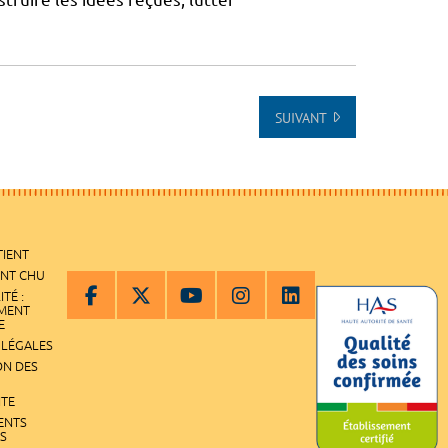
SUIVANT
TIENT
ENT CHU
ITÉ :
EMENT
E
 LÉGALES
ON DES
ITE
ENTS
S