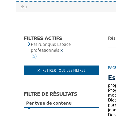
FILTRES ACTIFS
Résu
Par rubrique: Espace
professionnels
(5)
PAG
RETIRER TOUS LES FILTRES
Es
pro
Pro
FILTRE DE RÉSULTATS
modu
Dia
Par type de contenu
par
jea
Desc