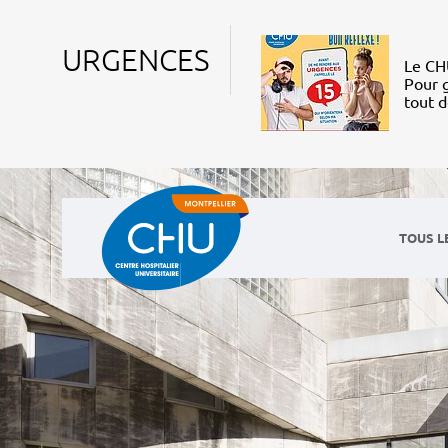
URGENCES
Le CHU
Pour g
tout 
TOUS L