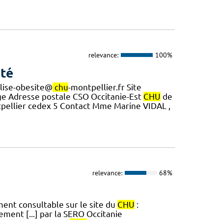
relevance:
100%
nté
alise-obesite@
chu
-montpellier.fr Site
trage Adresse postale CSO Occitanie-Est
CHU
de
pellier cedex 5 Contact Mme Marine VIDAL ,
relevance:
68%
ent consultable sur le site du
CHU
:
ment [...] par la SERO Occitanie