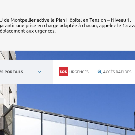
 de Montpellier active le Plan Hôpital en Tension – Niveau 1.
arantir une prise en charge adaptée à chacun, appelez le 15 av
déplacement aux urgences.
URGENCES
ACCÈS RAPIDES
ES PORTAILS