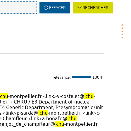
EFFACER
RECHERCHER
relevance:
100%
chu
-montpellier.fr <link>v-costalat@
chu
-
lier.fr CHRU / E3 Department of nuclear
 E4 Genetic Department, Presymptomatic unit
es <link>p-sarda@
chu
-montpellier.fr <link>c-
 de Chamfleur <link>a-bonafe@
chu
-
n-menjot_de_champfleur@
chu
-montpellier.fr