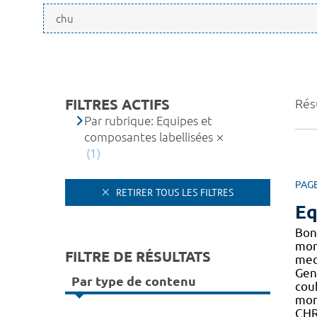
FILTRES ACTIFS
Résu
Par rubrique: Equipes et
composantes labellisées
(1)
PAG
RETIRER TOUS LES FILTRES
Eq
Bon
mon
FILTRE DE RÉSULTATS
medi
Gen
Par type de contenu
cou
mon
CHR