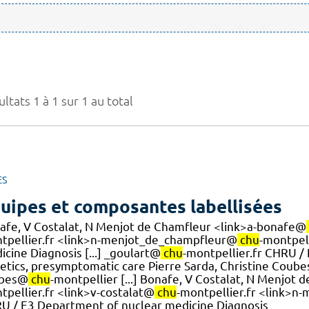
ltats 1 à 1 sur 1 au total
ES
uipes et composantes labellisées
afe, V Costalat, N Menjot de Chamfleur <link>a-bonafe@
tpellier.fr <link>n-menjot_de_champfleur@
chu
-montpel
cine Diagnosis [...] _goulart@
chu
-montpellier.fr CHRU /
etics, presymptomatic care Pierre Sarda, Christine Coub
bes@
chu
-montpellier [...] Bonafe, V Costalat, N Menjot
tpellier.fr <link>v-costalat@
chu
-montpellier.fr <link>
U / E3 Department of nuclear medicine Diagnosis