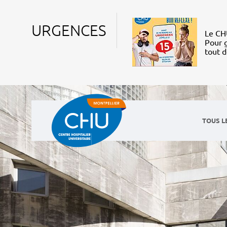
URGENCES
Le CHU
Pour g
tout 
TOUS L