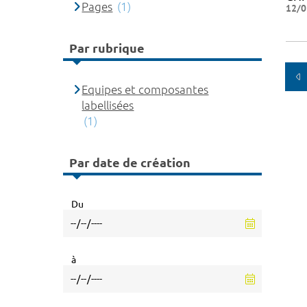
Pages
(1)
12/0
Par rubrique
Equipes et composantes
labellisées
(1)
Par date de création
Du
à