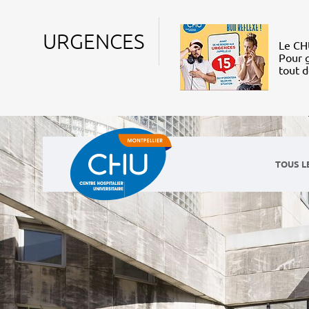
URGENCES
Le CHU
Pour g
tout 
TOUS L