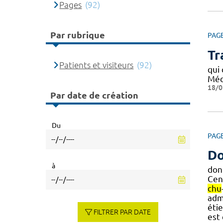
Pages
(92)
Par rubrique
PAG
Tr
Patients et visiteurs
(92)
qui
Méd
18/0
Par date de création
Du
PAG
Do
à
don
Cen
chu
adm
étie
FILTRER PAR DATE
est