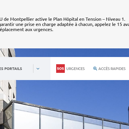
 de Montpellier active le Plan Hôpital en Tension – Niveau 1.
arantir une prise en charge adaptée à chacun, appelez le 15 av
déplacement aux urgences.
URGENCES
ACCÈS RAPIDES
ES PORTAILS