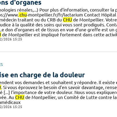
ns d'organes
ologies rénales,...) Pour plus d'information, consulter la
ps://www.
chu
-montpellier.fr/fr/lactarium Contact Hôpit
] médecin traitant ou du CRB du
CHU
de Montpellier. Votre
judice à la qualité des soins qui vous sont prodigués. Con
] Le don d’organes et de tissus en vue d’une greffe est un
U
de Montpellier est impliqué fortement dans cette activité
2/2026 15:25
ES
ise en charge de la douleur
endent vos demandes et souhaitent y répondre. Il existe 
U
. Si vous éprouvez le besoin d’en savoir davantage, rens
té [...] l’importance de votre douleur. Nous vous expliqu
ivée. Au
CHU
de Montpellier, un Comité de Lutte contre l
amédicaux
2/2026 15:25