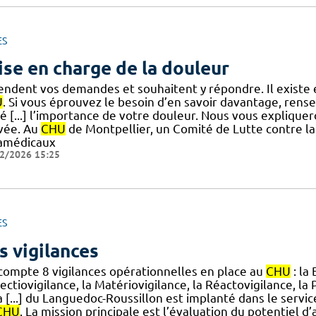
ES
ise en charge de la douleur
endent vos demandes et souhaitent y répondre. Il existe 
U
. Si vous éprouvez le besoin d’en savoir davantage, rens
té [...] l’importance de votre douleur. Nous vous expliqu
ivée. Au
CHU
de Montpellier, un Comité de Lutte contre l
amédicaux
2/2026 15:25
ES
s vigilances
compte 8 vigilances opérationnelles en place au
CHU
: la
nfectiovigilance, la Matériovigilance, la Réactovigilance,
a [...] du Languedoc-Roussillon est implanté dans le serv
CHU
. La mission principale est l’évaluation du potentiel