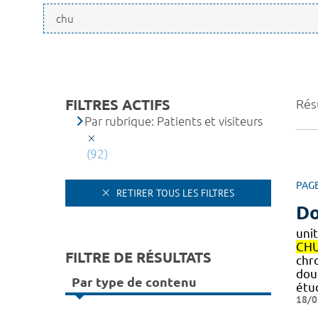
FILTRES ACTIFS
Résu
Par rubrique: Patients et visiteurs
(92)
PAG
RETIRER TOUS LES FILTRES
Do
uni
CH
FILTRE DE RÉSULTATS
chr
dou
Par type de contenu
étu
18/0