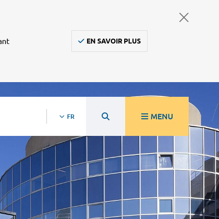
ant
EN SAVOIR PLUS
MENU
FR