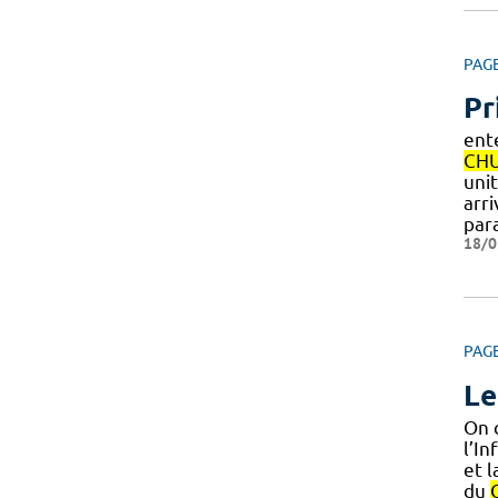
PAG
Pr
ent
CH
uni
arr
par
18/0
PAG
Le
On 
l’I
et l
du