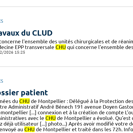
ES
avaux du CLUD
 concerne l'ensemble des unités chirurgicales et de réan
ecine EPP transversale
CHU
qui concerne l'ensemble de
2/2026 15:25
ES
ssier patient
nées du
CHU
de Montpellier : Délégué à la Protection d
tre Administratif André Bénech 191 avenue Doyen Gas
-montpellier [...] connexion et à la création de compte L
inistratives avec le
CHU
de Montpellier a évolué. Qu'est c
z déjà utilisateur [...] photo...) Après avoir modifié votre d
 envoyé au
CHU
de Montpellier et traité dans les 72h. In