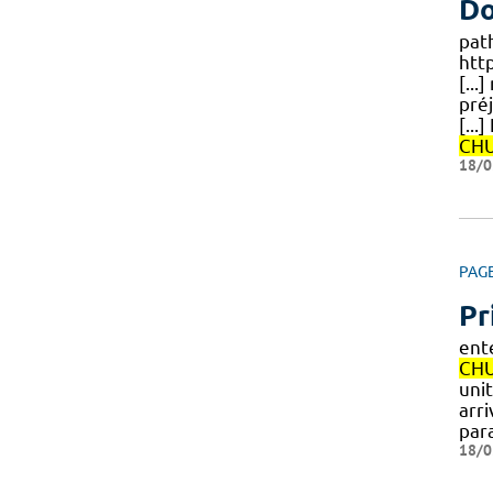
Do
path
htt
[...
pré
[...
CH
18/0
PAG
Pr
ent
CH
uni
arr
par
18/0