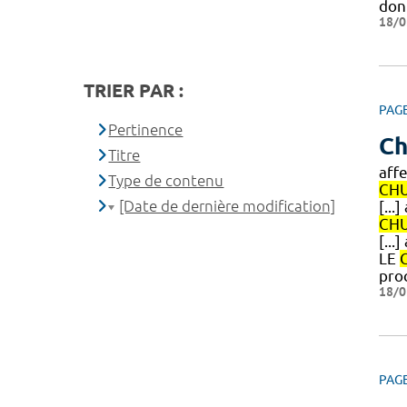
don
18/0
TRIER PAR :
PAG
Pertinence
Ch
Titre
aff
Type de contenu
CH
[Date de dernière modification]
[..
CH
[...
LE
pro
18/0
PAG