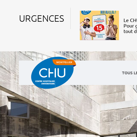
URGENCES
Le CHU
Pour g
tout 
TOUS L