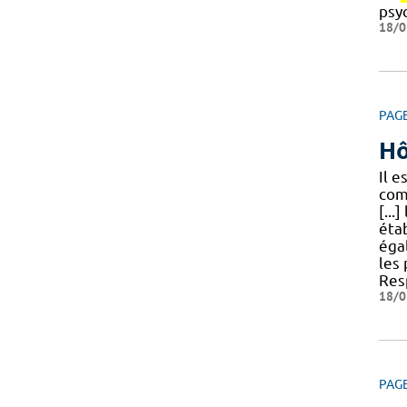
psy
18/0
PAG
Hô
Il 
com
[..
éta
égal
les
Res
18/0
PAG