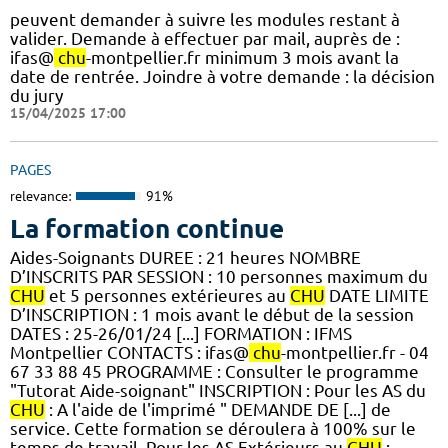
peuvent demander à suivre les modules restant à
valider. Demande à effectuer par mail, auprès de :
ifas@
chu
-montpellier.fr minimum 3 mois avant la
date de rentrée. Joindre à votre demande : la décision
du jury
15/04/2025 17:00
PAGES
relevance:
91%
La formation continue
Aides-Soignants DUREE : 21 heures NOMBRE
D’INSCRITS PAR SESSION : 10 personnes maximum du
CHU
et 5 personnes extérieures au
CHU
DATE LIMITE
D’INSCRIPTION : 1 mois avant le début de la session
DATES : 25-26/01/24 [...] FORMATION : IFMS
Montpellier CONTACTS : ifas@
chu
-montpellier.fr - 04
67 33 88 45 PROGRAMME : Consulter le programme
"Tutorat Aide-soignant" INSCRIPTION : Pour les AS du
CHU
: A l'aide de l'imprimé " DEMANDE DE [...] de
service. Cette formation se déroulera à 100% sur le
temps de travail. Pour les AS Extérieurs au
CHU
: