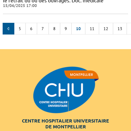
le retrait du ou des ouvrages. Doc. médicale
15/04/2025 17:00
5
6
7
8
9
10
11
12
13
CENTRE HOSPITALIER UNIVERSITAIRE
DE MONTPELLIER