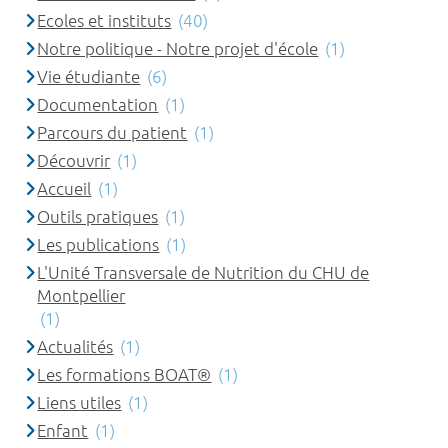
Ecoles et instituts
(40)
Notre politique - Notre projet d'école
(1)
Vie étudiante
(6)
Documentation
(1)
Parcours du patient
(1)
Découvrir
(1)
Accueil
(1)
Outils pratiques
(1)
Les publications
(1)
L'Unité Transversale de Nutrition du CHU de
Montpellier
(1)
Actualités
(1)
Les formations BOAT®
(1)
Liens utiles
(1)
Enfant
(1)