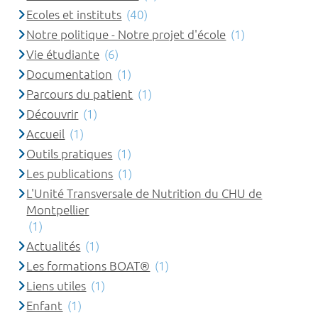
Ecoles et instituts
(40)
Notre politique - Notre projet d'école
(1)
Vie étudiante
(6)
Documentation
(1)
Parcours du patient
(1)
Découvrir
(1)
Accueil
(1)
Outils pratiques
(1)
Les publications
(1)
L'Unité Transversale de Nutrition du CHU de
Montpellier
(1)
Actualités
(1)
Les formations BOAT®
(1)
Liens utiles
(1)
Enfant
(1)