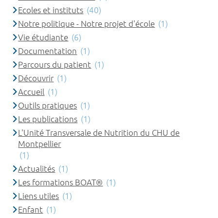
Ecoles et instituts
(40)
Notre politique - Notre projet d'école
(1)
Vie étudiante
(6)
Documentation
(1)
Parcours du patient
(1)
Découvrir
(1)
Accueil
(1)
Outils pratiques
(1)
Les publications
(1)
L'Unité Transversale de Nutrition du CHU de
Montpellier
(1)
Actualités
(1)
Les formations BOAT®
(1)
Liens utiles
(1)
Enfant
(1)