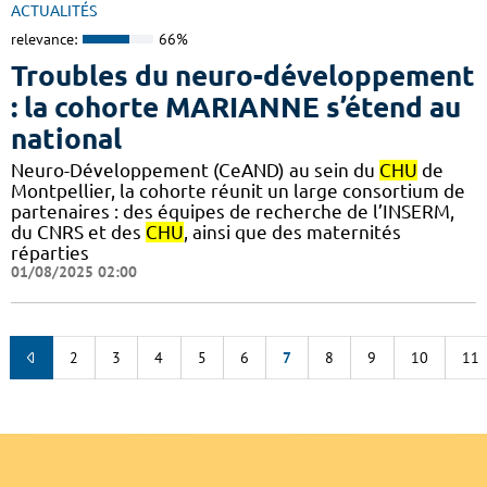
ACTUALITÉS
relevance:
66%
Troubles du neuro-développement
: la cohorte MARIANNE s’étend au
national
Neuro-Développement (CeAND) au sein du
CHU
de
Montpellier, la cohorte réunit un large consortium de
partenaires : des équipes de recherche de l’INSERM,
du CNRS et des
CHU
, ainsi que des maternités
réparties
01/08/2025 02:00
2
3
4
5
6
7
8
9
10
11