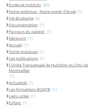
Ecoles et instituts
(40)
Notre politique - Notre projet d'école
(1)
Vie étudiante
(6)
Documentation
(1)
Parcours du patient
(1)
Découvrir
(1)
Accueil
(1)
Outils pratiques
(1)
Les publications
(1)
L'Unité Transversale de Nutrition du CHU de
Montpellier
(1)
Actualités
(1)
Les formations BOAT®
(1)
Liens utiles
(1)
Enfant
(1)