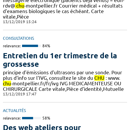
messagerie électronique (patients déjà venus) = edn-
rdv@
chu
-montpellier.fr Courrier médical + résultats
d'examens biologiques le cas échéant. Carte
vitale,Pièce
13/12/2019 15:24
CONSULTATIONS
relevance:
84%
Entretien du 1er trimestre de la
grossesse
principe d'émissions d'ultrasons par une sonde. Pour
plus d'info sur l'IVG, consultez le site du
CHU
: www.
chu
-montpellier.fr/fr/ivg IVG MEDICAMENTEUSE OU
CHIRURGICALE Carte vitale,Pièce d'identité,Mutuelle
13/12/2019 17:47
ACTUALITÉS
relevance:
58%
Des web ateliers pour