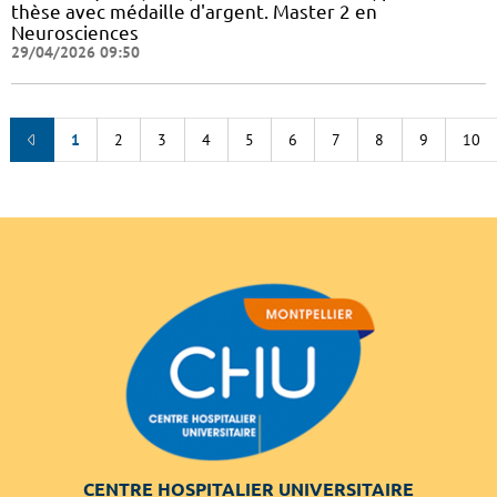
thèse avec médaille d'argent. Master 2 en
Neurosciences
29/04/2026 09:50
1
2
3
4
5
6
7
8
9
10
CENTRE HOSPITALIER UNIVERSITAIRE