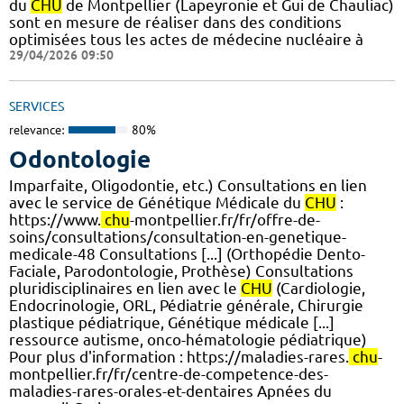
du
CHU
de Montpellier (Lapeyronie et Gui de Chauliac)
sont en mesure de réaliser dans des conditions
optimisées tous les actes de médecine nucléaire à
29/04/2026 09:50
SERVICES
relevance:
80%
Odontologie
Imparfaite, Oligodontie, etc.) Consultations en lien
avec le service de Génétique Médicale du
CHU
:
https://www.
chu
-montpellier.fr/fr/offre-de-
soins/consultations/consultation-en-genetique-
medicale-48 Consultations [...] (Orthopédie Dento-
Faciale, Parodontologie, Prothèse) Consultations
pluridisciplinaires en lien avec le
CHU
(Cardiologie,
Endocrinologie, ORL, Pédiatrie générale, Chirurgie
plastique pédiatrique, Génétique médicale [...]
ressource autisme, onco-hématologie pédiatrique)
Pour plus d'information : https://maladies-rares.
chu
-
montpellier.fr/fr/centre-de-competence-des-
maladies-rares-orales-et-dentaires Apnées du