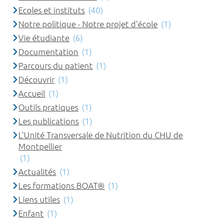
Ecoles et instituts
(40)
Notre politique - Notre projet d'école
(1)
Vie étudiante
(6)
Documentation
(1)
Parcours du patient
(1)
Découvrir
(1)
Accueil
(1)
Outils pratiques
(1)
Les publications
(1)
L'Unité Transversale de Nutrition du CHU de
Montpellier
(1)
Actualités
(1)
Les formations BOAT®
(1)
Liens utiles
(1)
Enfant
(1)