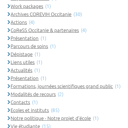
Work packages
(1)
Archives COREVIH Occitanie
(30)
Actions
(4)
CoReSS Occitanie & partenaires
(4)
Présentation
(1)
Parcours de soins
(1)
Dépistage
(1)
Liens utiles
(1)
Actualités
(1)
Présentation
(1)
Formations, journées scientifiques grand public
(1)
Modalités de recours
(2)
Contacts
(1)
Ecoles et instituts
(85)
Notre politique - Notre projet d'école
(1)
Vie étudiante
(15)