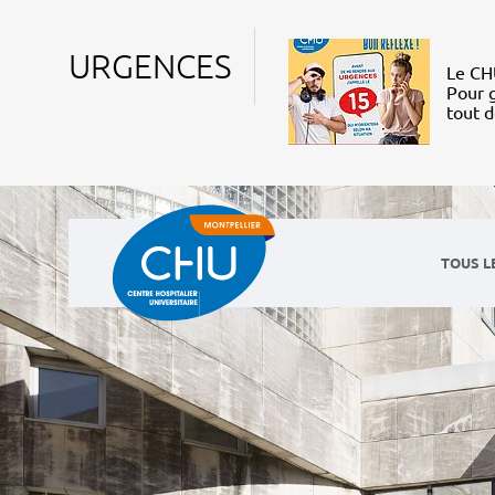
URGENCES
Le CHU
Pour g
tout 
TOUS L