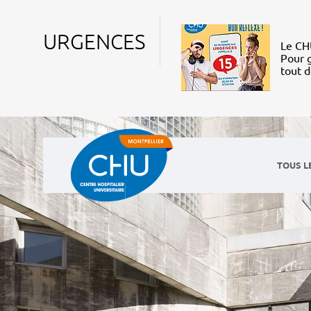
URGENCES
Le CHU
Pour g
tout 
TOUS L