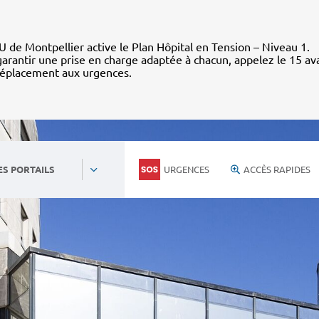
 de Montpellier active le Plan Hôpital en Tension – Niveau 1.
arantir une prise en charge adaptée à chacun, appelez le 15 av
déplacement aux urgences.
URGENCES
ACCÈS RAPIDES
ES PORTAILS