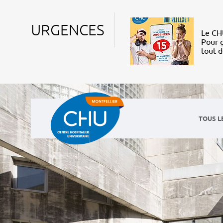
URGENCES
Le CHU
Pour g
tout 
TOUS L