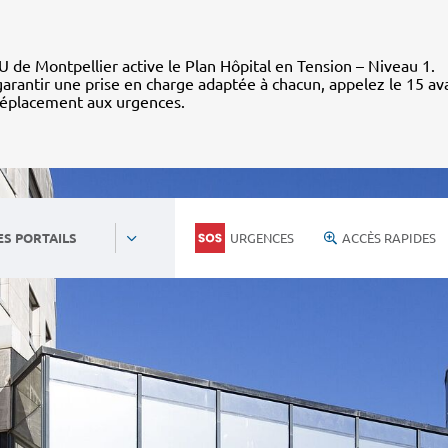
 de Montpellier active le Plan Hôpital en Tension – Niveau 1.
arantir une prise en charge adaptée à chacun, appelez le 15 av
déplacement aux urgences.
URGENCES
ACCÈS RAPIDES
ES PORTAILS