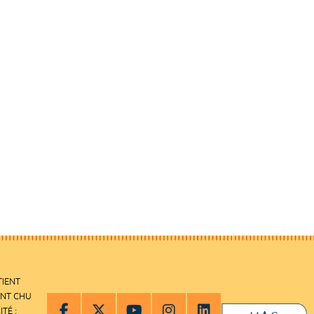
TIENT
ENT CHU
ITÉ :