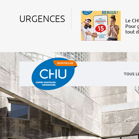
URGENCES
Le CHU
Pour g
tout 
TOUS L