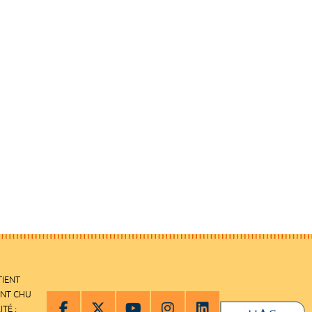
TIENT
ENT CHU
ITÉ :