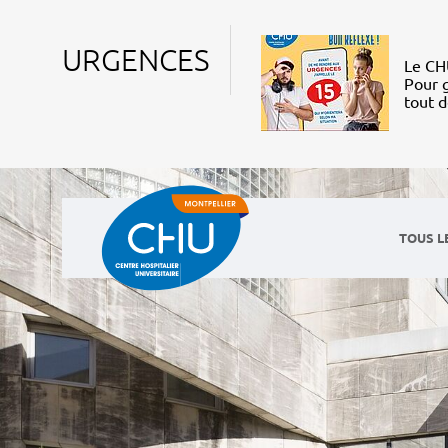
URGENCES
Le CHU
Pour g
tout 
TOUS L