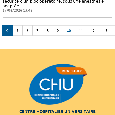
sécurité d'un bloc opératoire, sous une anesthésie
adaptée,
17/06/2026 13:48
5
6
7
8
9
10
11
12
13
CENTRE HOSPITALIER UNIVERSITAIRE