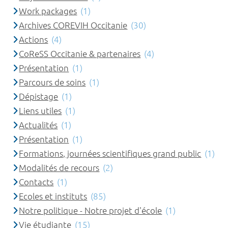
Work packages
(1)
Archives COREVIH Occitanie
(30)
Actions
(4)
CoReSS Occitanie & partenaires
(4)
Présentation
(1)
Parcours de soins
(1)
Dépistage
(1)
Liens utiles
(1)
Actualités
(1)
Présentation
(1)
Formations, journées scientifiques grand public
(1)
Modalités de recours
(2)
Contacts
(1)
Ecoles et instituts
(85)
Notre politique - Notre projet d'école
(1)
Vie étudiante
(15)