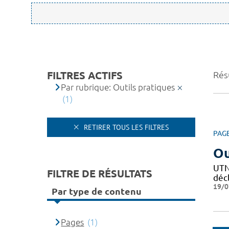
FILTRES ACTIFS
Résu
Par rubrique: Outils pratiques
(1)
RETIRER TOUS LES FILTRES
PAG
Ou
UTN 
FILTRE DE RÉSULTATS
décl
19/0
Par type de contenu
Pages
(1)