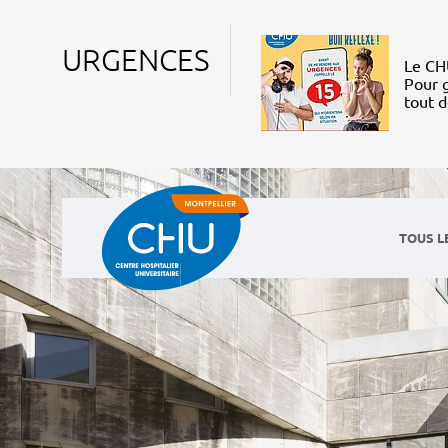
URGENCES
Le CHU
Pour g
tout 
TOUS L