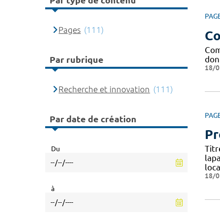
Par type de contenu
PAG
Pages
(111)
Co
Com
don
Par rubrique
18/0
Recherche et innovation
(111)
PAG
Par date de création
Pr
Tit
Du
lap
loca
18/0
à