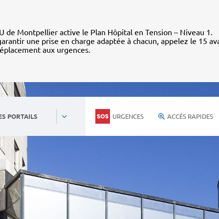
 de Montpellier active le Plan Hôpital en Tension – Niveau 1.
arantir une prise en charge adaptée à chacun, appelez le 15 av
déplacement aux urgences.
URGENCES
ACCÈS RAPIDES
ES PORTAILS