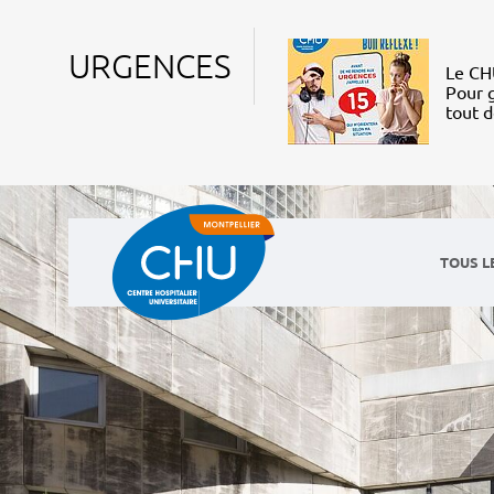
URGENCES
Le CHU
Pour g
tout 
TOUS L