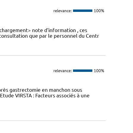
relevance:
100%
échargement> note d'information , ces
 consultation que par le personnel du Centr
relevance:
100%
près gastrectomie en manchon sous
tude VIRSTA : Facteurs associés à une