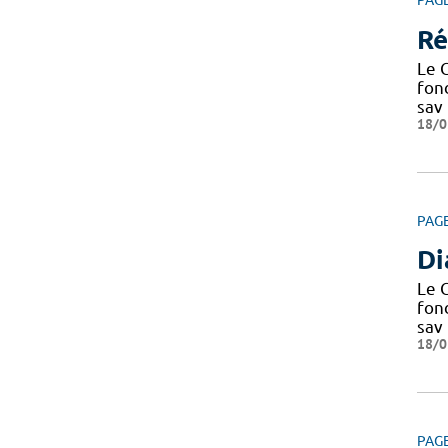
PAG
Ré
Le C
fond
sav
18/0
PAG
D
Le C
fond
sav
18/0
PAG