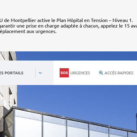
 de Montpellier active le Plan Hôpital en Tension – Niveau 1.
arantir une prise en charge adaptée à chacun, appelez le 15 av
déplacement aux urgences.
URGENCES
ACCÈS RAPIDES
ES PORTAILS