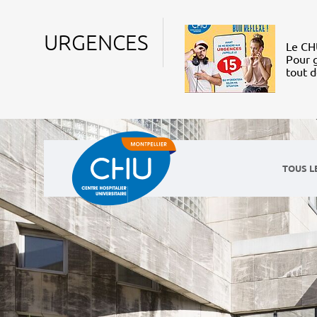
URGENCES
Le CHU
Pour g
tout 
TOUS L