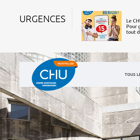
URGENCES
Le CHU
Pour g
tout 
TOUS L