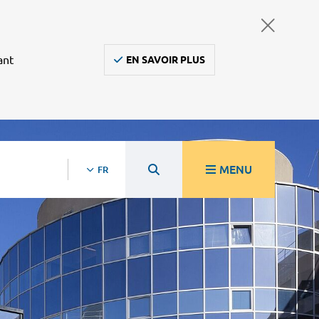
ant
EN SAVOIR PLUS
MENU
FR