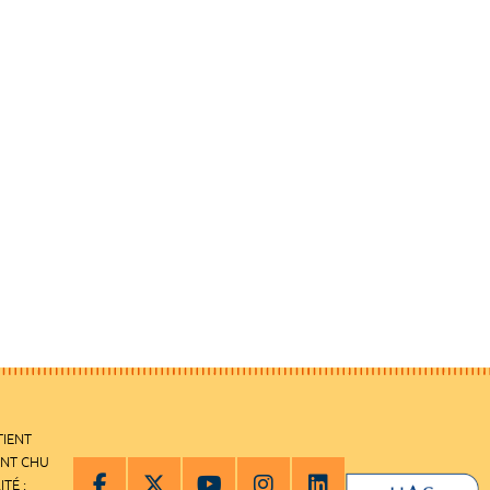
TIENT
ENT CHU
ITÉ :