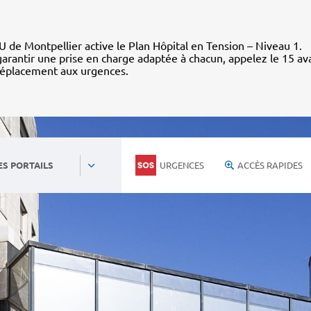
 de Montpellier active le Plan Hôpital en Tension – Niveau 1.
arantir une prise en charge adaptée à chacun, appelez le 15 av
déplacement aux urgences.
URGENCES
ACCÈS RAPIDES
ES PORTAILS