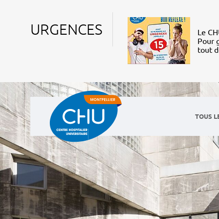
URGENCES
Le CHU
Pour g
tout 
TOUS L